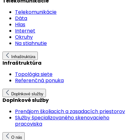
Telekomunikácie
Telekomunikácie
Dáta
Hlas
Internet
Okruhy
Na stiahnutie
Infraštruktúra
Infraštruktúra
Topológia siete
Referenčná ponuka
Doplnkové služby
Doplnkové služby
Prenájom školiacich a zasadacích priestorov
Služby špecializovaného skenovacieho
pracoviska
O nás