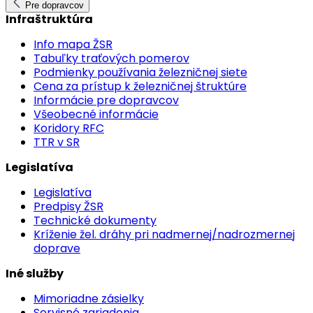
Pre dopravcov
Infraštruktúra
Info mapa ŽSR
Tabuľky traťových pomerov
Podmienky používania železničnej siete
Cena za prístup k železničnej štruktúre
Informácie pre dopravcov
Všeobecné informácie
Koridory RFC
TTR v SR
Legislatíva
Legislatíva
Predpisy ŽSR
Technické dokumenty
Kríženie žel. dráhy pri nadmernej/nadrozmernej
doprave
Iné služby
Mimoriadne zásielky
Servisné zariadenia