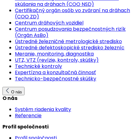
skúšania na dráhach (COO NSD)
Certifikačný orgán osôb vo zváraní na dráhach
(COO ZD)
Centrum dráhových vozidiel
Centrum posudzovania bezpečnostných rizík
(Orgán AsBo)
Ústredné železničné metrologické stredisko
Ústredné defektoskopické stredisko železníc
Meranie, monitoring, diagnostika
UTZ, VTZ (revízie, kontroly, skúšky)
Technické kontroly
Expertízna a konzultačná činnosť
Technicko-bezpečnostné skúšky
O nás
O nás
Systém riadenia kvality
Referencie
Profil spoločnosti
Profil spoločnosti