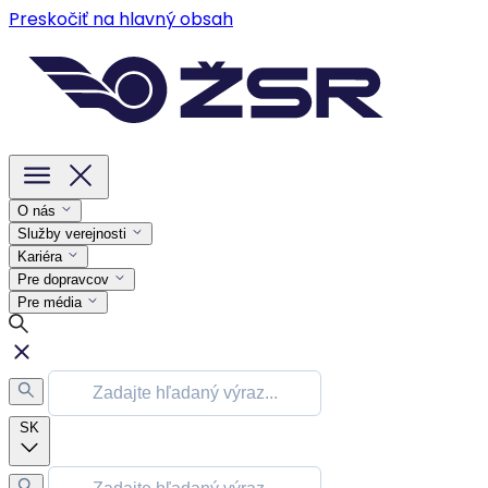
Preskočiť na hlavný obsah
O nás
Služby verejnosti
Kariéra
Pre dopravcov
Pre média
SK