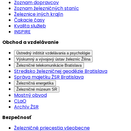
Zoznam dopravcov
Zoznam železničných staníc
Železnice iných krajín
Čakacie časy
Kvalita služieb
INSPIRE
Obchod a vzdelávanie
Ústredný inštitút vzdelávania a psychológie
Výskumný a vývojový ústav železníc Žilina
Železničné telekomunikácie Bratislava
Stredisko železničnej geodézie Bratislava
Správa majetku ŽSR Bratislava
Železničná energetika
Železničné múzeum SR
Mostný obvod
CLaO
Archív ŽSR
Bezpečnosť
Železničné priecestia všeobecne