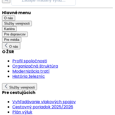
Hlavné menu
O nás
Služby verejnosti
Kariéra
Pre dopravcov
Pre média
O nás
O ŽSR
Profil spoločnosti
Organizačná štruktúra
Modernizácia tratí
História železníc
Služby verejnosti
Pre cestujúcich
Vyhľadávanie vlakových spojov
Cestovný poriadok 2025/2026
Plán výluk