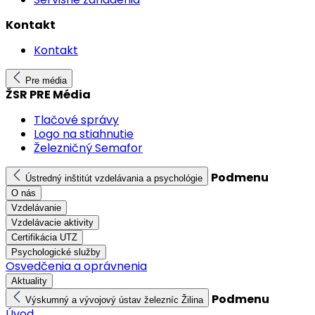
Kontakt
Kontakt
Pre média
ŽSR PRE Média
Tlačové správy
Logo na stiahnutie
Železničný Semafor
Podmenu
Ústredný inštitút vzdelávania a psychológie
O nás
Vzdelávanie
Vzdelávacie aktivity
Certifikácia UTZ
Psychologické služby
Osvedčenia a oprávnenia
Aktuality
Podmenu
Výskumný a vývojový ústav železníc Žilina
Úvod