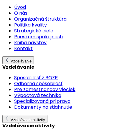
Úvod
O nás
Organizačná štruktúra
Politika kvality
Strategické ciele
Prieskum spokojnosti
Kniha návštev
Kontakt
Vzdelávanie
Vzdelávanie
Spôsobilosť z BOZP
Odborná spôsobilosť
Pre zamestnancov vlečiek
Výpočtová technika
Špecializovaná príprava
Dokumenty na stiahnutie
Vzdelávacie aktivity
Vzdelávacie aktivity