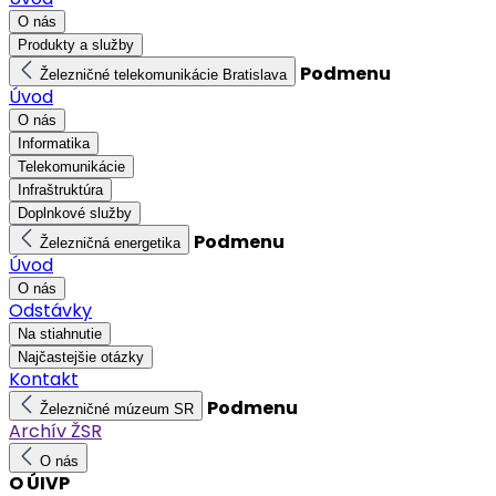
O nás
Produkty a služby
Podmenu
Železničné telekomunikácie Bratislava
Úvod
O nás
Informatika
Telekomunikácie
Infraštruktúra
Doplnkové služby
Podmenu
Železničná energetika
Úvod
O nás
Odstávky
Na stiahnutie
Najčastejšie otázky
Kontakt
Podmenu
Železničné múzeum SR
Archív ŽSR
O nás
O ÚIVP