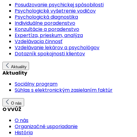
Posudzovanie psychickej spôsobilosti
Psychologické vyšetrenie vodičov
Psychologická diagnostika
Individuálne poradenstvo
Konzultácie a poradenstvo
Expertíza, prieskum, analýza
Vzdelávacia činnosť
Vzdelávanie lekárov a psychológov
Dotazník spokojnosti klientov
Aktuality
Aktuality
Sociálny program
Súhlas s elektronickým zasielaním faktúr
O nás
O VVÚŽ
O nás
Organizačné usporiadanie
História