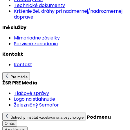
Technické dokumenty
Kríženie žel. dráhy pri nadmernej/nadrozmernej
doprave
Iné služby
Mimoriadne zásielky
Servisné zariadenia
Kontakt
Kontakt
Pre média
ŽSR PRE Média
Tlačové správy
Logo na stiahnutie
Železničný Semafor
Podmenu
Ústredný inštitút vzdelávania a psychológie
O nás
Vzdelávanie