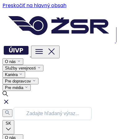
Preskočiť na hlavný obsah
O nás
Služby verejnosti
Kariéra
Pre dopravcov
Pre média
SK
O nás