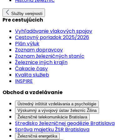
História železníc
Služby verejnosti
Pre cestujúcich
Vyhľadávanie vlakových spojov
Cestovný poriadok 2025/2026
Plán výluk
Zoznam dopravcov
Zoznam železničných staníc
Železnice iných krajín
Čakacie časy
Kvalita služieb
INSPIRE
Obchod a vzdelávanie
Ústredný inštitút vzdelávania a psychológie
Výskumný a vývojový ústav železníc Žilina
Železničné telekomunikácie Bratislava
Stredisko železničnej geodézie Bratislava
Správa majetku ŽSR Bratislava
Železničná energetika