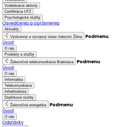
Vzdelávacie aktivity
Certifikácia UTZ
Psychologické služby
Osvedčenia a oprávnenia
Aktuality
Podmenu
Výskumný a vývojový ústav železníc Žilina
Úvod
O nás
Produkty a služby
Podmenu
Železničné telekomunikácie Bratislava
Úvod
O nás
Informatika
Telekomunikácie
Infraštruktúra
Doplnkové služby
Podmenu
Železničná energetika
Úvod
O nás
Odstávky