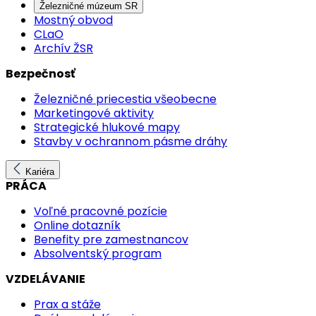
Železničné múzeum SR
Mostný obvod
CLaO
Archív ŽSR
Bezpečnosť
Železničné priecestia všeobecne
Marketingové aktivity
Strategické hlukové mapy
Stavby v ochrannom pásme dráhy
Kariéra
PRÁCA
Voľné pracovné pozície
Online dotazník
Benefity pre zamestnancov
Absolventský program
VZDELÁVANIE
Prax a stáže