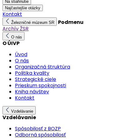
Na stiahnutie
Najčastejšie otázky
Kontakt
Podmenu
Železničné múzeum SR
Archív ŽSR
O nás
O ÚIVP
Úvod
O nás
Organizačná štruktúra
Politika kvality
Strategické ciele
Prieskum spokojnosti
Kniha návštev
Kontakt
Vzdelávanie
Vzdelávanie
Spôsobilosť z BOZP
Odborná spôsobilosť