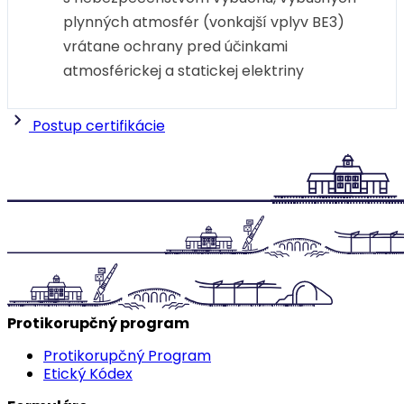
plynných atmosfér (vonkajší vplyv BE3)
vrátane ochrany pred účinkami
atmosférickej a statickej elektriny
Postup certifikácie
Protikorupčný program
Protikorupčný Program
Etický Kódex