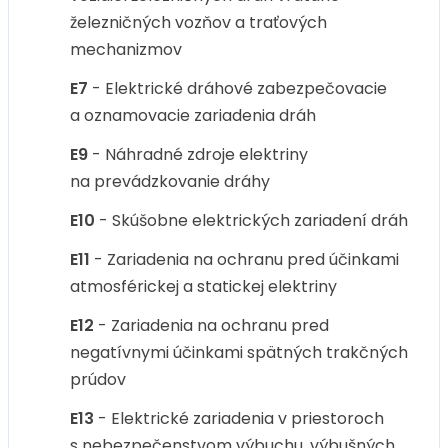
železničných vozňov a traťových
mechanizmov
E7
- Elektrické dráhové zabezpečovacie
a oznamovacie zariadenia dráh
E9
- Náhradné zdroje elektriny
na prevádzkovanie dráhy
E10
- Skúšobne elektrických zariadení dráh
E11
- Zariadenia na ochranu pred účinkami
atmosférickej a statickej elektriny
E12
- Zariadenia na ochranu pred
negatívnymi účinkami spätných trakčných
prúdov
E13
- Elektrické zariadenia v priestoroch
s nebezpečenstvom výbuchu, výbušných