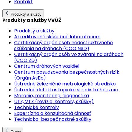
Kontakt
Produkty a služby
Produkty a služby VVÚŽ
Produkty a služby
Akreditované skúšobné laboratórium
Certifikačný orgán osôb nedeštruktívneho
skúšania na dráhach (COO NSD)
Certifikačný orgán osôb vo zváraní na dráhach
(COO ZD)
Centrum dráhových vozidiel
Centrum posudzovania bezpečnostných rizík
(Orgán AsBo)
Ústredné železničné metrologické stredisko
Ústredné defektoskopické stredisko železníc
Meranie, monitoring, diagnostika
UTZ, VTZ (revízie, kontroly, skúšky)
Technické kontroly
Expertízna a konzultačná činnosť
Technicko-bezpečnostné skúšky
O nás