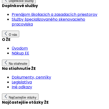
Doplnkové služby
Doplnkové služby
Prenájom školiacich a zasadacích priestorov
Služby špecializovaného skenovacieho
pracoviska
O nás
O ŽE
Úvodom
Nákup EE
Na stiahnutie
Na stiahnutie ŽE
Dokumenty, cenníky
Legislatíva
Iné odkazy
Najčastejšie otázky
Najčastejšie otázky ŽE