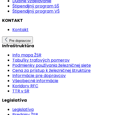
Duálne vzdelávanie
Štipendijný program SŠ
Štipendijný program VŠ
KONTAKT
Kontakt
Pre dopravcov
Infraštruktúra
Info mapa ŽSR
Tabuľky traťových pomerov
Podmienky používania železničnej siete
Cena za prístup k železničnej štruktúre
Informácie pre dopravcov
Všeobecné informácie
Koridory RFC
TTR v SR
Legislatíva
Legislatíva
Predpisy ŽSR