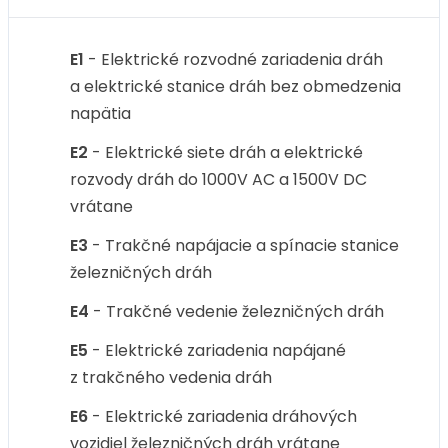
E1
- Elektrické rozvodné zariadenia dráh
a elektrické stanice dráh bez obmedzenia
napätia
E2
- Elektrické siete dráh a elektrické
rozvody dráh do 1000V AC a 1500V DC
vrátane
E3
- Trakčné napájacie a spínacie stanice
železničných dráh
E4
- Trakčné vedenie železničných dráh
E5
- Elektrické zariadenia napájané
z trakčného vedenia dráh
E6
- Elektrické zariadenia dráhových
vozidiel železničných dráh vrátane