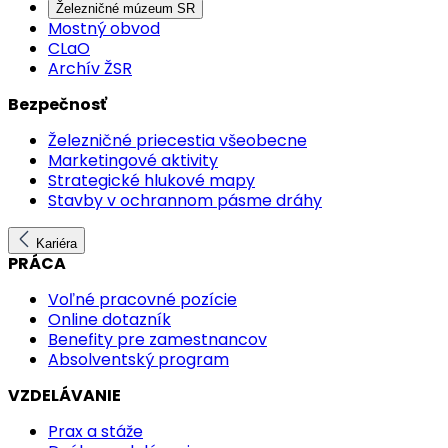
Železničné múzeum SR
Mostný obvod
CLaO
Archív ŽSR
Bezpečnosť
Železničné priecestia všeobecne
Marketingové aktivity
Strategické hlukové mapy
Stavby v ochrannom pásme dráhy
Kariéra
PRÁCA
Voľné pracovné pozície
Online dotazník
Benefity pre zamestnancov
Absolventský program
VZDELÁVANIE
Prax a stáže