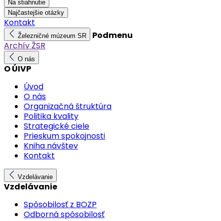
Na stiahnutie
Najčastejšie otázky
Kontakt
Podmenu
Železničné múzeum SR
Archív ŽSR
O nás
O ÚIVP
Úvod
O nás
Organizačná štruktúra
Politika kvality
Strategické ciele
Prieskum spokojnosti
Kniha návštev
Kontakt
Vzdelávanie
Vzdelávanie
Spôsobilosť z BOZP
Odborná spôsobilosť