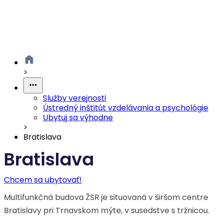
>
Služby verejnosti
Ústredný inštitút vzdelávania a psychológie
Ubytuj sa výhodne
>
Bratislava
Bratislava
Chcem sa ubytovať!
Multifunkčná budova ŽSR je situovaná v širšom centre
Bratislavy pri Trnavskom mýte, v susedstve s tržnicou.