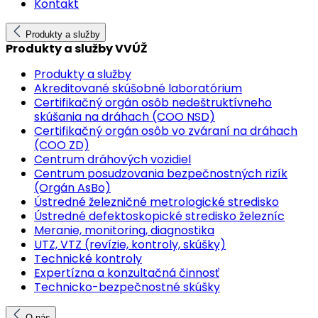
Kontakt
Produkty a služby
Produkty a služby VVÚŽ
Produkty a služby
Akreditované skúšobné laboratórium
Certifikačný orgán osôb nedeštruktívneho
skúšania na dráhach (COO NSD)
Certifikačný orgán osôb vo zváraní na dráhach
(COO ZD)
Centrum dráhových vozidiel
Centrum posudzovania bezpečnostných rizík
(Orgán AsBo)
Ústredné železničné metrologické stredisko
Ústredné defektoskopické stredisko železníc
Meranie, monitoring, diagnostika
UTZ, VTZ (revízie, kontroly, skúšky)
Technické kontroly
Expertízna a konzultačná činnosť
Technicko-bezpečnostné skúšky
O nás