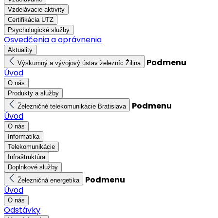
Vzdelávacie aktivity
Certifikácia UTZ
Psychologické služby
Osvedčenia a oprávnenia
Aktuality
Podmenu
Výskumný a vývojový ústav železníc Žilina
Úvod
O nás
Produkty a služby
Podmenu
Železničné telekomunikácie Bratislava
Úvod
O nás
Informatika
Telekomunikácie
Infraštruktúra
Doplnkové služby
Podmenu
Železničná energetika
Úvod
O nás
Odstávky