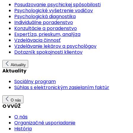
Posudzovanie psychickej spôsobilosti
Psychologické vyšetrenie vodičov
Psychologická diagnostika
Individuálne poradenstvo
Konzultácie a poradenstvo
Expertíza, prieskum, analýza
Vzdelávacia činnosť
Vzdelávanie lekárov a psychológov
Dotazník spokojnosti klientov
Aktuality
Aktuality
Sociálny program
Súhlas s elektronickým zasielaním faktúr
O nás
O VVÚŽ
O nás
Organizačné usporiadanie
História