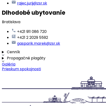
rajec.jurij@zsr.sk
Dlhodobé ubytovanie
Bratislava
+421 911 086 720
+421 2 2029 5592
gasparik.marek@zsr.sk
Cenník
Propagačné plagáty
Galéria
Prieskum spokojnosti