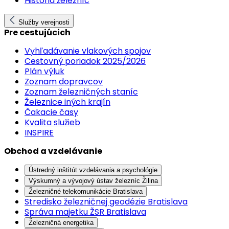
História železníc
Služby verejnosti
Pre cestujúcich
Vyhľadávanie vlakových spojov
Cestovný poriadok 2025/2026
Plán výluk
Zoznam dopravcov
Zoznam železničných staníc
Železnice iných krajín
Čakacie časy
Kvalita služieb
INSPIRE
Obchod a vzdelávanie
Ústredný inštitút vzdelávania a psychológie
Výskumný a vývojový ústav železníc Žilina
Železničné telekomunikácie Bratislava
Stredisko železničnej geodézie Bratislava
Správa majetku ŽSR Bratislava
Železničná energetika