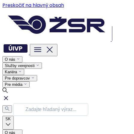
Preskočiť na hlavný obsah
O nás
Služby verejnosti
Kariéra
Pre dopravcov
Pre média
SK
O nás