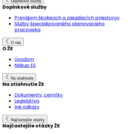
Doplnkové služby
Doplnkové služby
Prenájom školiacich a zasadacích priestorov
Služby špecializovaného skenovacieho
pracoviska
O nás
O ŽE
Úvodom
Nákup EE
Na stiahnutie
Na stiahnutie ŽE
Dokumenty, cenníky
Legislatíva
Iné odkazy
Najčastejšie otázky
Najčastejšie otázky ŽE