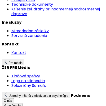
Technické dokumenty
Kríženie žel. dráhy pri nadmernej/nadrozmernej
doprave
Iné služby
Mimoriadne zásielky
Servisné zariadenia
Kontakt
Kontakt
Pre média
ŽSR PRE Média
Tlačové správy
Logo na stiahnutie
Železničný Semafor
Podmenu
Ústredný inštitút vzdelávania a psychológie
O nás
Vzdelávanie