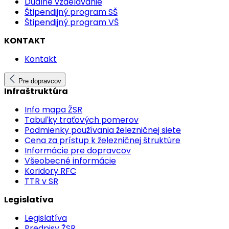
Duálne vzdelávanie
Štipendijný program SŠ
Štipendijný program VŠ
KONTAKT
Kontakt
Pre dopravcov
Infraštruktúra
Info mapa ŽSR
Tabuľky traťových pomerov
Podmienky používania železničnej siete
Cena za prístup k železničnej štruktúre
Informácie pre dopravcov
Všeobecné informácie
Koridory RFC
TTR v SR
Legislatíva
Legislatíva
Predpisy ŽSR