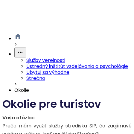
>
Služby verejnosti
Ústredný inštitút vzdelávania a psychológie
Ubytuj sa výhodne
Strečno
>
Okolie
Okolie pre turistov
Vaša otázka:
Prečo mám využiť služby strediska SIP, čo zaujímavé
uvidím a zažijem, keď navštívim Strečno?