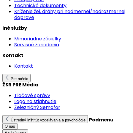
Technické dokumenty
Kríženie žel. dráhy pri nadmernej/nadrozmernej
doprave
Iné služby
Mimoriadne zásielky
Servisné zariadenia
Kontakt
Kontakt
Pre média
ŽSR PRE Média
Tlačové správy
Logo na stiahnutie
Železničný Semafor
Podmenu
Ústredný inštitút vzdelávania a psychológie
O nás
Vzdelávanie