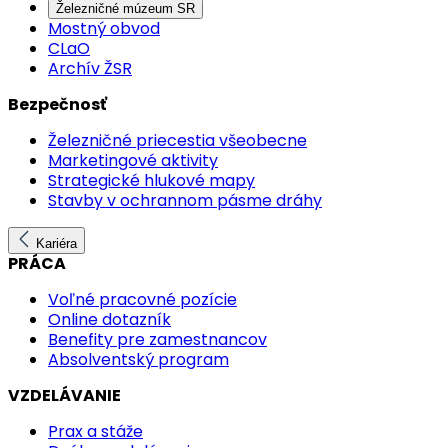
Železničné múzeum SR
Mostný obvod
CLaO
Archív ŽSR
Bezpečnosť
Železničné priecestia všeobecne
Marketingové aktivity
Strategické hlukové mapy
Stavby v ochrannom pásme dráhy
Kariéra
PRÁCA
Voľné pracovné pozície
Online dotazník
Benefity pre zamestnancov
Absolventský program
VZDELÁVANIE
Prax a stáže