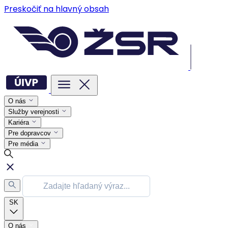
Preskočiť na hlavný obsah
O nás
Služby verejnosti
Kariéra
Pre dopravcov
Pre média
SK
O nás