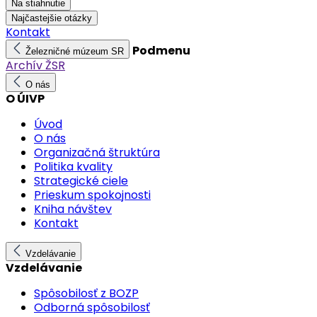
Na stiahnutie
Najčastejšie otázky
Kontakt
Podmenu
Železničné múzeum SR
Archív ŽSR
O nás
O ÚIVP
Úvod
O nás
Organizačná štruktúra
Politika kvality
Strategické ciele
Prieskum spokojnosti
Kniha návštev
Kontakt
Vzdelávanie
Vzdelávanie
Spôsobilosť z BOZP
Odborná spôsobilosť