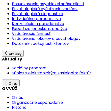
Posudzovanie psychickej spôsobilosti
Psychologické vyšetrenie vodičov
Psychologická diagnostika
Individuálne poradenstvo
Konzultácie a poradenstvo
Expertíza, prieskum, analýza
Vzdelávacia činnosť
Vzdelávanie lekárov a psychológov
Dotazník spokojnosti klientov
Aktuality
Aktuality
Sociálny program
Súhlas s elektronickým zasielaním faktúr
O nás
O VVÚŽ
O nás
Organizačné usporiadanie
História