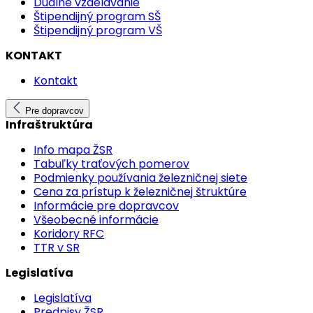
Duálne vzdelávanie
Štipendijný program SŠ
Štipendijný program VŠ
KONTAKT
Kontakt
Pre dopravcov
Infraštruktúra
Info mapa ŽSR
Tabuľky traťových pomerov
Podmienky používania železničnej siete
Cena za prístup k železničnej štruktúre
Informácie pre dopravcov
Všeobecné informácie
Koridory RFC
TTR v SR
Legislatíva
Legislatíva
Predpisy ŽSR