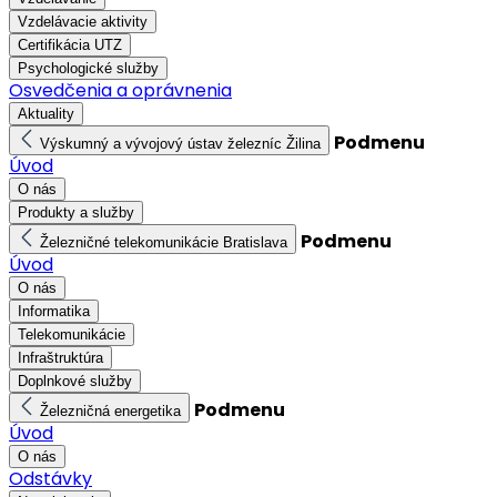
Vzdelávacie aktivity
Certifikácia UTZ
Psychologické služby
Osvedčenia a oprávnenia
Aktuality
Podmenu
Výskumný a vývojový ústav železníc Žilina
Úvod
O nás
Produkty a služby
Podmenu
Železničné telekomunikácie Bratislava
Úvod
O nás
Informatika
Telekomunikácie
Infraštruktúra
Doplnkové služby
Podmenu
Železničná energetika
Úvod
O nás
Odstávky