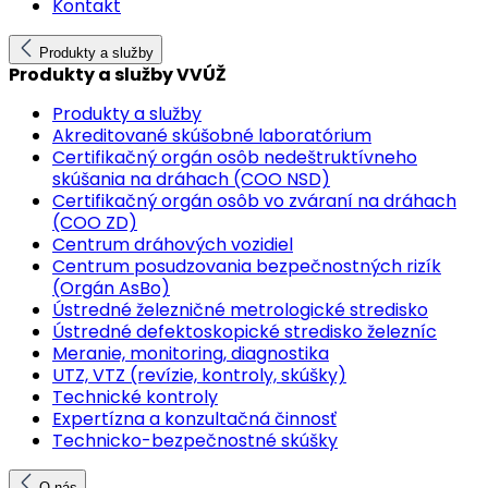
Kontakt
Produkty a služby
Produkty a služby VVÚŽ
Produkty a služby
Akreditované skúšobné laboratórium
Certifikačný orgán osôb nedeštruktívneho
skúšania na dráhach (COO NSD)
Certifikačný orgán osôb vo zváraní na dráhach
(COO ZD)
Centrum dráhových vozidiel
Centrum posudzovania bezpečnostných rizík
(Orgán AsBo)
Ústredné železničné metrologické stredisko
Ústredné defektoskopické stredisko železníc
Meranie, monitoring, diagnostika
UTZ, VTZ (revízie, kontroly, skúšky)
Technické kontroly
Expertízna a konzultačná činnosť
Technicko-bezpečnostné skúšky
O nás