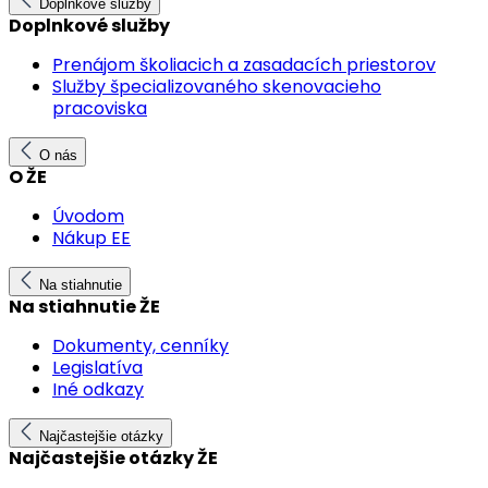
Doplnkové služby
Doplnkové služby
Prenájom školiacich a zasadacích priestorov
Služby špecializovaného skenovacieho
pracoviska
O nás
O ŽE
Úvodom
Nákup EE
Na stiahnutie
Na stiahnutie ŽE
Dokumenty, cenníky
Legislatíva
Iné odkazy
Najčastejšie otázky
Najčastejšie otázky ŽE