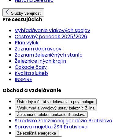
História železníc
Služby verejnosti
Pre cestujúcich
Vyhľadávanie vlakových spojov
Cestovný poriadok 2025/2026
Plán výluk
Zoznam dopravcov
Zoznam železničných staníc
Železnice iných krajín
Čakacie časy
Kvalita služieb
INSPIRE
Obchod a vzdelávanie
Ústredný inštitút vzdelávania a psychológie
Výskumný a vývojový ústav železníc Žilina
Železničné telekomunikácie Bratislava
Stredisko železničnej geodézie Bratislava
Správa majetku ŽSR Bratislava
Železničná energetika