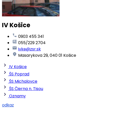
IV Košice
0903 455 341
055/229 2704
ivke@zsr.sk
Masarykova 29, 040 01 Košice
IV Košice
ŠS Poprad
ŠS Michalovce
ŠS Čierna n. Tisou
Oznamy
odkaz