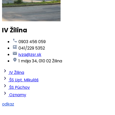
IV Žilina
0903 456 059
041/229 5352
ivza@zsr.sk
1 mája 34, 010 02 Žilina
IV Žilina
ŠS Lipt. Mikuláš
ŠS Púchov
Oznamy
odkaz