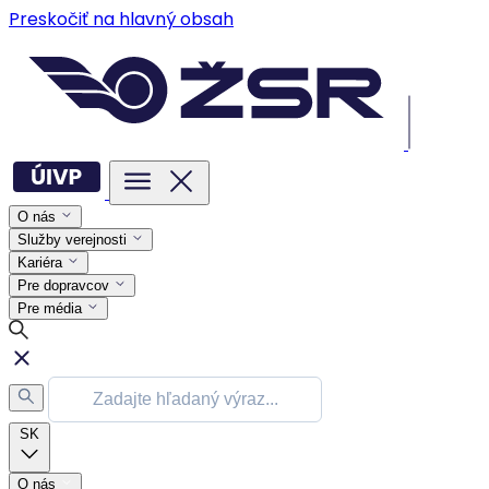
Preskočiť na hlavný obsah
O nás
Služby verejnosti
Kariéra
Pre dopravcov
Pre média
SK
O nás