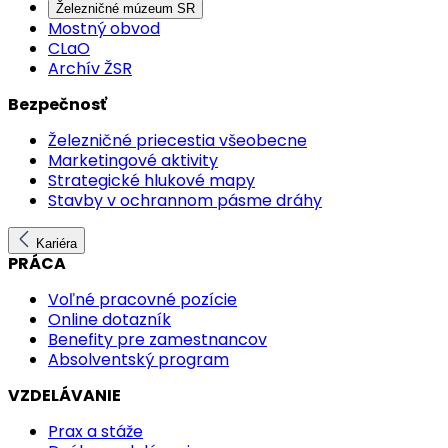
Železničné múzeum SR
Mostný obvod
CLaO
Archív ŽSR
Bezpečnosť
Železničné priecestia všeobecne
Marketingové aktivity
Strategické hlukové mapy
Stavby v ochrannom pásme dráhy
Kariéra
PRÁCA
Voľné pracovné pozície
Online dotazník
Benefity pre zamestnancov
Absolventský program
VZDELÁVANIE
Prax a stáže