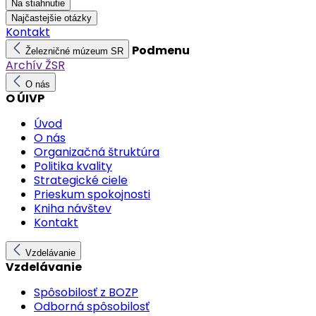
Na stiahnutie
Najčastejšie otázky
Kontakt
Podmenu
Železničné múzeum SR
Archív ŽSR
O nás
O ÚIVP
Úvod
O nás
Organizačná štruktúra
Politika kvality
Strategické ciele
Prieskum spokojnosti
Kniha návštev
Kontakt
Vzdelávanie
Vzdelávanie
Spôsobilosť z BOZP
Odborná spôsobilosť