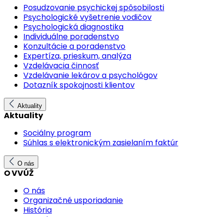
Posudzovanie psychickej spôsobilosti
Psychologické vyšetrenie vodičov
Psychologická diagnostika
Individuálne poradenstvo
Konzultácie a poradenstvo
Expertíza, prieskum, analýza
Vzdelávacia činnosť
Vzdelávanie lekárov a psychológov
Dotazník spokojnosti klientov
Aktuality
Aktuality
Sociálny program
Súhlas s elektronickým zasielaním faktúr
O nás
O VVÚŽ
O nás
Organizačné usporiadanie
História