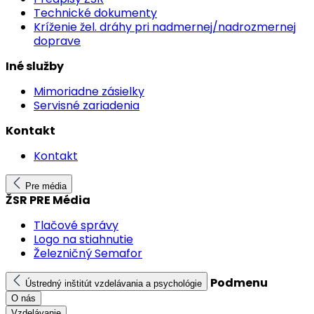
Technické dokumenty
Kríženie žel. dráhy pri nadmernej/nadrozmernej
doprave
Iné služby
Mimoriadne zásielky
Servisné zariadenia
Kontakt
Kontakt
Pre média
ŽSR PRE Média
Tlačové správy
Logo na stiahnutie
Železničný Semafor
Podmenu
Ústredný inštitút vzdelávania a psychológie
O nás
Vzdelávanie