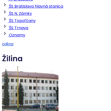
ŠS Bratislava hlavná stanica
ŠS N. Zámky
ŠS Topoľčany
ŠS Trnava
Oznamy
odkaz
Žilina