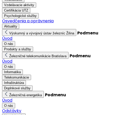
Vzdelávacie aktivity
Certifikácia UTZ
Psychologické služby
Osvedčenia a oprávnenia
Aktuality
Podmenu
Výskumný a vývojový ústav železníc Žilina
Úvod
O nás
Produkty a služby
Podmenu
Železničné telekomunikácie Bratislava
Úvod
O nás
Informatika
Telekomunikácie
Infraštruktúra
Doplnkové služby
Podmenu
Železničná energetika
Úvod
O nás
Odstávky