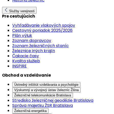
História železníc
Služby verejnosti
Pre cestujúcich
Vyhľadávanie vlakových spojov
Cestovný poriadok 2025/2026
Plán výluk
Zoznam dopravcov
Zoznam železničných staníc
Železnice iných krajín
Čakacie časy
Kvalita služieb
INSPIRE
Obchod a vzdelávanie
Ústredný inštitút vzdelávania a psychológie
Výskumný a vývojový ústav železníc Žilina
Železničné telekomunikácie Bratislava
Stredisko železničnej geodézie Bratislava
Správa majetku ŽSR Bratislava
Železničná energetika