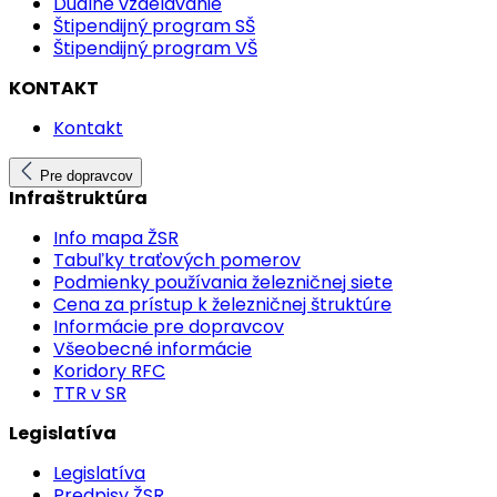
Duálne vzdelávanie
Štipendijný program SŠ
Štipendijný program VŠ
KONTAKT
Kontakt
Pre dopravcov
Infraštruktúra
Info mapa ŽSR
Tabuľky traťových pomerov
Podmienky používania železničnej siete
Cena za prístup k železničnej štruktúre
Informácie pre dopravcov
Všeobecné informácie
Koridory RFC
TTR v SR
Legislatíva
Legislatíva
Predpisy ŽSR