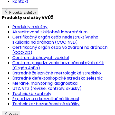
Kontakt
Produkty a služby
Produkty a služby VVÚŽ
Produkty a služby
Akreditované skúšobné laboratórium
Certifikačný orgán osôb nedeštruktívneho
skúšania na dráhach (COO NSD)
Certifikačný orgán osôb vo zváraní na dráhach
(COO ZD)
Centrum dráhových vozidiel
Centrum posudzovania bezpečnostných rizík
(Orgán AsBo)
Ústredné železničné metrologické stredisko
Ústredné defektoskopické stredisko železníc
Meranie, monitoring, diagnostika
UTZ, VTZ (revízie, kontroly, skúšky)
Technické kontroly
Expertízna a konzultačná činnosť
Technicko-bezpečnostné skúšky
O nás