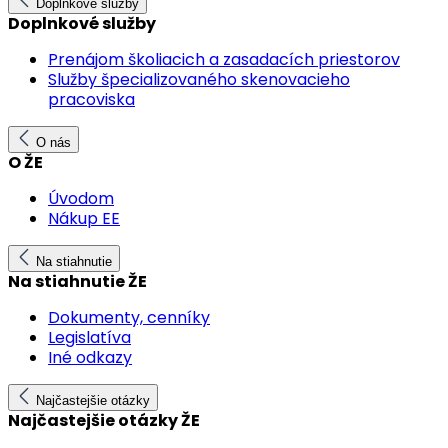
Doplnkové služby
Doplnkové služby
Prenájom školiacich a zasadacích priestorov
Služby špecializovaného skenovacieho
pracoviska
O nás
O ŽE
Úvodom
Nákup EE
Na stiahnutie
Na stiahnutie ŽE
Dokumenty, cenníky
Legislatíva
Iné odkazy
Najčastejšie otázky
Najčastejšie otázky ŽE