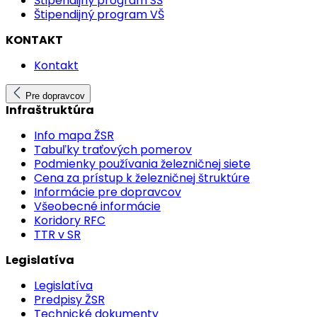
Štipendijný program SŠ
Štipendijný program VŠ
KONTAKT
Kontakt
Pre dopravcov
Infraštruktúra
Info mapa ŽSR
Tabuľky traťových pomerov
Podmienky používania železničnej siete
Cena za prístup k železničnej štruktúre
Informácie pre dopravcov
Všeobecné informácie
Koridory RFC
TTR v SR
Legislatíva
Legislatíva
Predpisy ŽSR
Technické dokumenty