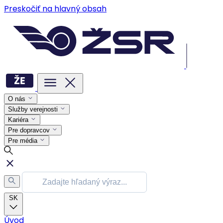
Preskočiť na hlavný obsah
O nás
Služby verejnosti
Kariéra
Pre dopravcov
Pre média
SK
Úvod