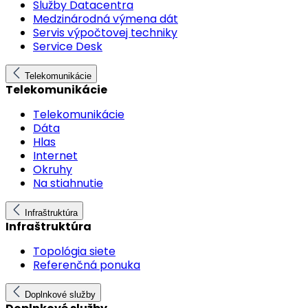
Služby Datacentra
Medzinárodná výmena dát
Servis výpočtovej techniky
Service Desk
Telekomunikácie
Telekomunikácie
Telekomunikácie
Dáta
Hlas
Internet
Okruhy
Na stiahnutie
Infraštruktúra
Infraštruktúra
Topológia siete
Referenčná ponuka
Doplnkové služby