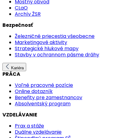
Mostný obvod
CLaO
Archív ŽSR
Bezpečnosť
Železničné priecestia všeobecne
Marketingové aktivity
Strategické hlukové mapy
Stavby v ochrannom pásme dráhy
Kariéra
PRÁCA
Voľné pracovné pozície
Online dotazník
Benefity pre zamestnancov
Absolventský program
VZDELÁVANIE
Prax a stáže
Duálne vzdelávanie