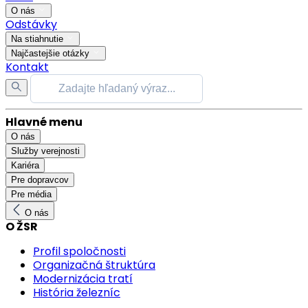
O nás
Odstávky
Na stiahnutie
Najčastejšie otázky
Kontakt
Hlavné menu
O nás
Služby verejnosti
Kariéra
Pre dopravcov
Pre média
O nás
O ŽSR
Profil spoločnosti
Organizačná štruktúra
Modernizácia tratí
História železníc