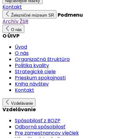
Najčastejšie otázky
Kontakt
Podmenu
Železničné múzeum SR
Archív ŽSR
O nás
O ÚIVP
Úvod
O nás
Organizačná štruktúra
Politika kvality
Strategické ciele
Prieskum spokojnosti
Kniha návštev
Kontakt
Vzdelávanie
Vzdelávanie
Spôsobilosť z BOZP
Odborná spôsobilosť
Pre zamestnancov vlečiek