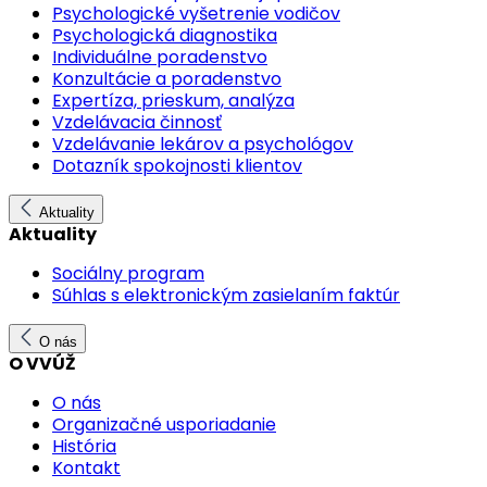
Psychologické vyšetrenie vodičov
Psychologická diagnostika
Individuálne poradenstvo
Konzultácie a poradenstvo
Expertíza, prieskum, analýza
Vzdelávacia činnosť
Vzdelávanie lekárov a psychológov
Dotazník spokojnosti klientov
Aktuality
Aktuality
Sociálny program
Súhlas s elektronickým zasielaním faktúr
O nás
O VVÚŽ
O nás
Organizačné usporiadanie
História
Kontakt