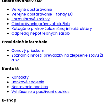
Obstarávanie v ŽSR
Verejné obstarávanie
Verejné obstarávanie - fondy EÚ
Formulárové zmluvy
Obstarávanie právnych služieb
Kategórie prvkov železničnej infraštruktúry
Odpredaj nepotrebných zásob
Pravidelné informácie
Cenový prieskum
Zoznam činností prevádzky na zlepšenie stavu ŽI
a SZ
Kontakt
Kontakty
Bankové spojenie
Nastavenie cookies
Vyhlásenie o používaní cookies
E-shop