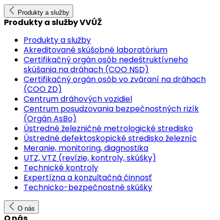
Produkty a služby
Produkty a služby VVÚŽ
Produkty a služby
Akreditované skúšobné laboratórium
Certifikačný orgán osôb nedeštruktívneho
skúšania na dráhach (COO NSD)
Certifikačný orgán osôb vo zváraní na dráhach
(COO ZD)
Centrum dráhových vozidiel
Centrum posudzovania bezpečnostných rizík
(Orgán AsBo)
Ústredné železničné metrologické stredisko
Ústredné defektoskopické stredisko železníc
Meranie, monitoring, diagnostika
UTZ, VTZ (revízie, kontroly, skúšky)
Technické kontroly
Expertízna a konzultačná činnosť
Technicko-bezpečnostné skúšky
O nás
O nás