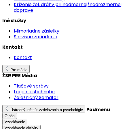
Kríženie žel. dráhy pri nadmernej/nadrozmernej
doprave
Iné služby
Mimoriadne zásielky
Servisné zariadenia
Kontakt
Kontakt
Pre média
ŽSR PRE Média
Tlačové správy
Logo na stiahnutie
Železničný Semafor
Podmenu
Ústredný inštitút vzdelávania a psychológie
O nás
Vzdelávanie
Vzdelávacie aktivity