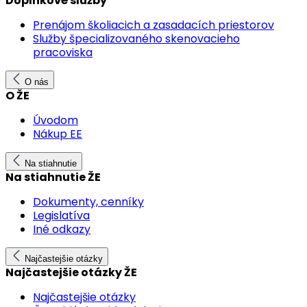
Doplnkové služby
Prenájom školiacich a zasadacích priestorov
Služby špecializovaného skenovacieho
pracoviska
O nás
O ŽE
Úvodom
Nákup EE
Na stiahnutie
Na stiahnutie ŽE
Dokumenty, cenníky
Legislatíva
Iné odkazy
Najčastejšie otázky
Najčastejšie otázky ŽE
Najčastejšie otázky