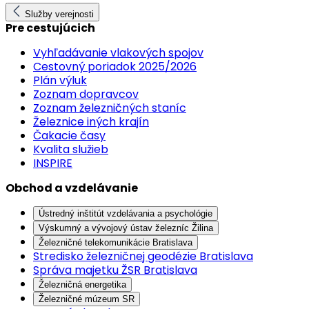
Služby verejnosti
Pre cestujúcich
Vyhľadávanie vlakových spojov
Cestovný poriadok 2025/2026
Plán výluk
Zoznam dopravcov
Zoznam železničných staníc
Železnice iných krajín
Čakacie časy
Kvalita služieb
INSPIRE
Obchod a vzdelávanie
Ústredný inštitút vzdelávania a psychológie
Výskumný a vývojový ústav železníc Žilina
Železničné telekomunikácie Bratislava
Stredisko železničnej geodézie Bratislava
Správa majetku ŽSR Bratislava
Železničná energetika
Železničné múzeum SR