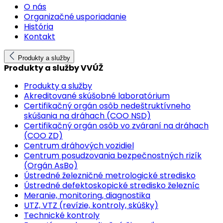
O nás
Organizačné usporiadanie
História
Kontakt
Produkty a služby
Produkty a služby VVÚŽ
Produkty a služby
Akreditované skúšobné laboratórium
Certifikačný orgán osôb nedeštruktívneho
skúšania na dráhach (COO NSD)
Certifikačný orgán osôb vo zváraní na dráhach
(COO ZD)
Centrum dráhových vozidiel
Centrum posudzovania bezpečnostných rizík
(Orgán AsBo)
Ústredné železničné metrologické stredisko
Ústredné defektoskopické stredisko železníc
Meranie, monitoring, diagnostika
UTZ, VTZ (revízie, kontroly, skúšky)
Technické kontroly