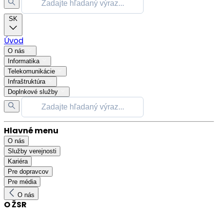
SK
Úvod
O nás
Informatika
Telekomunikácie
Infraštruktúra
Doplnkové služby
Hlavné menu
O nás
Služby verejnosti
Kariéra
Pre dopravcov
Pre média
O nás
O ŽSR