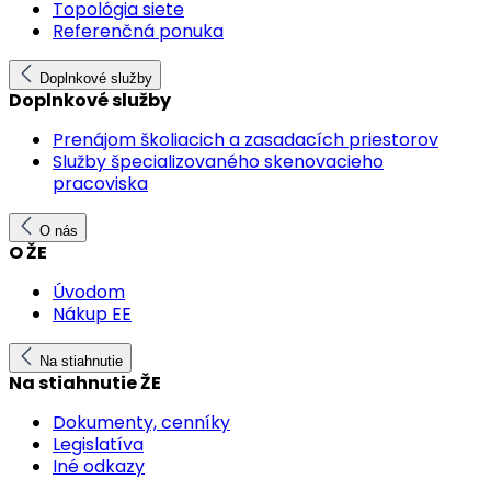
Topológia siete
Referenčná ponuka
Doplnkové služby
Doplnkové služby
Prenájom školiacich a zasadacích priestorov
Služby špecializovaného skenovacieho
pracoviska
O nás
O ŽE
Úvodom
Nákup EE
Na stiahnutie
Na stiahnutie ŽE
Dokumenty, cenníky
Legislatíva
Iné odkazy