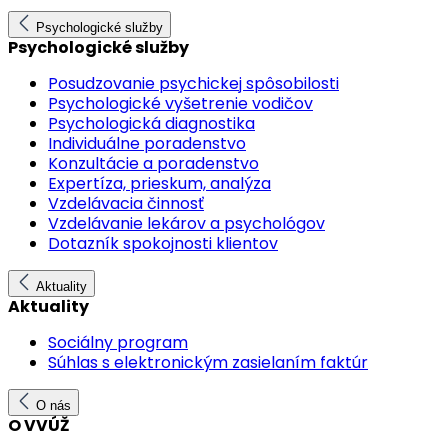
Psychologické služby
Psychologické služby
Posudzovanie psychickej spôsobilosti
Psychologické vyšetrenie vodičov
Psychologická diagnostika
Individuálne poradenstvo
Konzultácie a poradenstvo
Expertíza, prieskum, analýza
Vzdelávacia činnosť
Vzdelávanie lekárov a psychológov
Dotazník spokojnosti klientov
Aktuality
Aktuality
Sociálny program
Súhlas s elektronickým zasielaním faktúr
O nás
O VVÚŽ