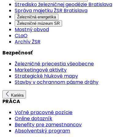
Stredisko železničnej geodézie Bratislava
Správa majetku ŽSR Bratislava
Železničná energetika
Železničné múzeum SR
Mostný obvod
CLaO
Archív ŽSR
Bezpečnosť
Železničné priecestia všeobecne
Marketingové aktivity
Strategické hlukové mapy
Stavby v ochrannom pásme dráhy
Kariéra
PRÁCA
Voľné pracovné pozície
Online dotazník
Benefity pre zamestnancov
Absolventský program