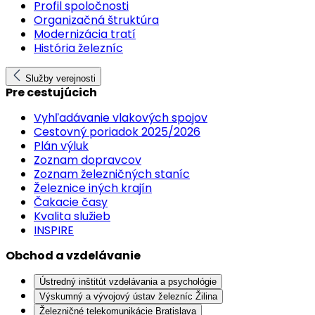
Profil spoločnosti
Organizačná štruktúra
Modernizácia tratí
História železníc
Služby verejnosti
Pre cestujúcich
Vyhľadávanie vlakových spojov
Cestovný poriadok 2025/2026
Plán výluk
Zoznam dopravcov
Zoznam železničných staníc
Železnice iných krajín
Čakacie časy
Kvalita služieb
INSPIRE
Obchod a vzdelávanie
Ústredný inštitút vzdelávania a psychológie
Výskumný a vývojový ústav železníc Žilina
Železničné telekomunikácie Bratislava