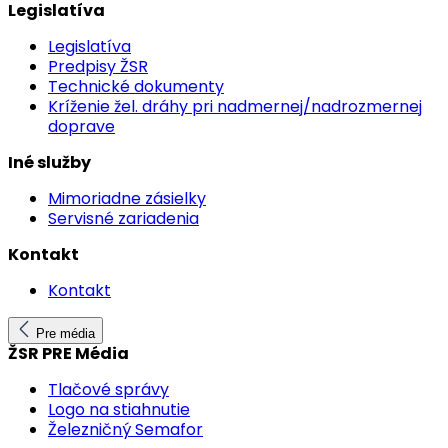
Legislatíva
Legislatíva
Predpisy ŽSR
Technické dokumenty
Kríženie žel. dráhy pri nadmernej/nadrozmernej
doprave
Iné služby
Mimoriadne zásielky
Servisné zariadenia
Kontakt
Kontakt
Pre média
ŽSR PRE Média
Tlačové správy
Logo na stiahnutie
Železničný Semafor