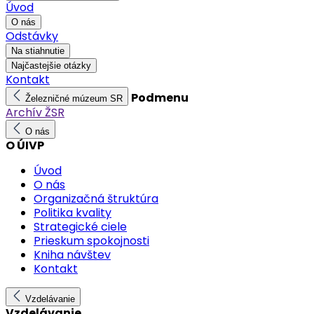
Úvod
O nás
Odstávky
Na stiahnutie
Najčastejšie otázky
Kontakt
Podmenu
Železničné múzeum SR
Archív ŽSR
O nás
O ÚIVP
Úvod
O nás
Organizačná štruktúra
Politika kvality
Strategické ciele
Prieskum spokojnosti
Kniha návštev
Kontakt
Vzdelávanie
Vzdelávanie