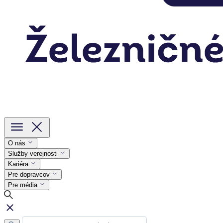
O nás
Služby verejnosti
Kariéra
Pre dopravcov
Pre média