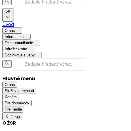
SK
Úvod
O nás
Informatika
Telekomunikácie
Infraštruktúra
Doplnkové služby
Hlavné menu
O nás
Služby verejnosti
Kariéra
Pre dopravcov
Pre média
O nás
O ŽSR