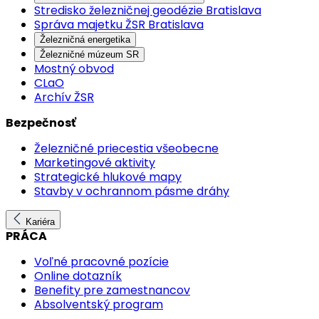
Stredisko železničnej geodézie Bratislava
Správa majetku ŽSR Bratislava
Železničná energetika
Železničné múzeum SR
Mostný obvod
CLaO
Archív ŽSR
Bezpečnosť
Železničné priecestia všeobecne
Marketingové aktivity
Strategické hlukové mapy
Stavby v ochrannom pásme dráhy
Kariéra
PRÁCA
Voľné pracovné pozície
Online dotazník
Benefity pre zamestnancov
Absolventský program