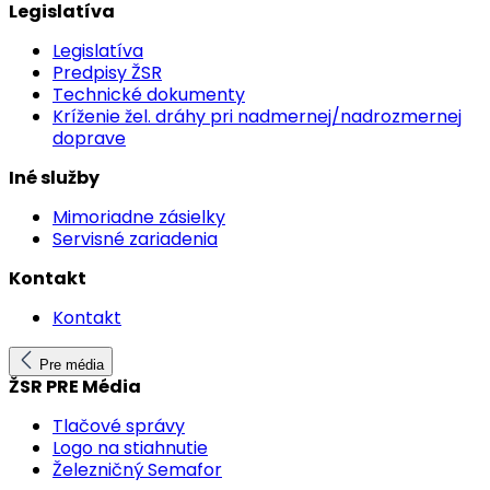
Legislatíva
Legislatíva
Predpisy ŽSR
Technické dokumenty
Kríženie žel. dráhy pri nadmernej/nadrozmernej
doprave
Iné služby
Mimoriadne zásielky
Servisné zariadenia
Kontakt
Kontakt
Pre média
ŽSR PRE Média
Tlačové správy
Logo na stiahnutie
Železničný Semafor