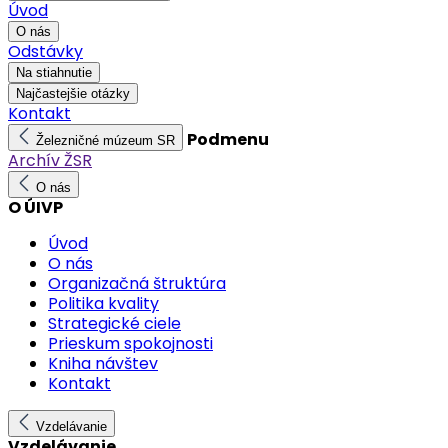
Úvod
O nás
Odstávky
Na stiahnutie
Najčastejšie otázky
Kontakt
Podmenu
Železničné múzeum SR
Archív ŽSR
O nás
O ÚIVP
Úvod
O nás
Organizačná štruktúra
Politika kvality
Strategické ciele
Prieskum spokojnosti
Kniha návštev
Kontakt
Vzdelávanie
Vzdelávanie