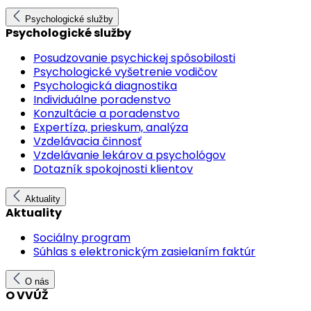
Psychologické služby
Psychologické služby
Posudzovanie psychickej spôsobilosti
Psychologické vyšetrenie vodičov
Psychologická diagnostika
Individuálne poradenstvo
Konzultácie a poradenstvo
Expertíza, prieskum, analýza
Vzdelávacia činnosť
Vzdelávanie lekárov a psychológov
Dotazník spokojnosti klientov
Aktuality
Aktuality
Sociálny program
Súhlas s elektronickým zasielaním faktúr
O nás
O VVÚŽ