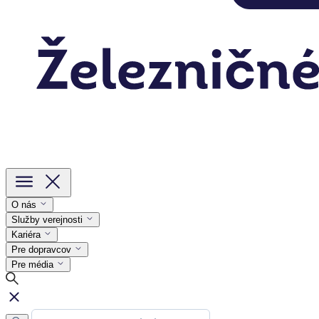
O nás
Služby verejnosti
Kariéra
Pre dopravcov
Pre média