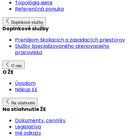
Topológia siete
Referenčná ponuka
Doplnkové služby
Doplnkové služby
Prenájom školiacich a zasadacích priestorov
Služby špecializovaného skenovacieho
pracoviska
O nás
O ŽE
Úvodom
Nákup EE
Na stiahnutie
Na stiahnutie ŽE
Dokumenty, cenníky
Legislatíva
Iné odkazy