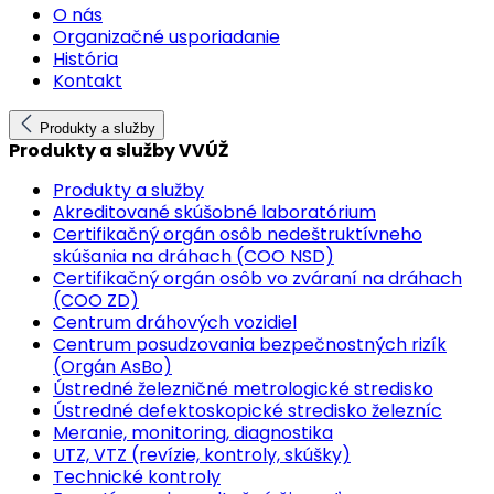
O nás
Organizačné usporiadanie
História
Kontakt
Produkty a služby
Produkty a služby VVÚŽ
Produkty a služby
Akreditované skúšobné laboratórium
Certifikačný orgán osôb nedeštruktívneho
skúšania na dráhach (COO NSD)
Certifikačný orgán osôb vo zváraní na dráhach
(COO ZD)
Centrum dráhových vozidiel
Centrum posudzovania bezpečnostných rizík
(Orgán AsBo)
Ústredné železničné metrologické stredisko
Ústredné defektoskopické stredisko železníc
Meranie, monitoring, diagnostika
UTZ, VTZ (revízie, kontroly, skúšky)
Technické kontroly