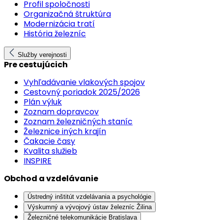
Profil spoločnosti
Organizačná štruktúra
Modernizácia tratí
História železníc
Služby verejnosti
Pre cestujúcich
Vyhľadávanie vlakových spojov
Cestovný poriadok 2025/2026
Plán výluk
Zoznam dopravcov
Zoznam železničných staníc
Železnice iných krajín
Čakacie časy
Kvalita služieb
INSPIRE
Obchod a vzdelávanie
Ústredný inštitút vzdelávania a psychológie
Výskumný a vývojový ústav železníc Žilina
Železničné telekomunikácie Bratislava