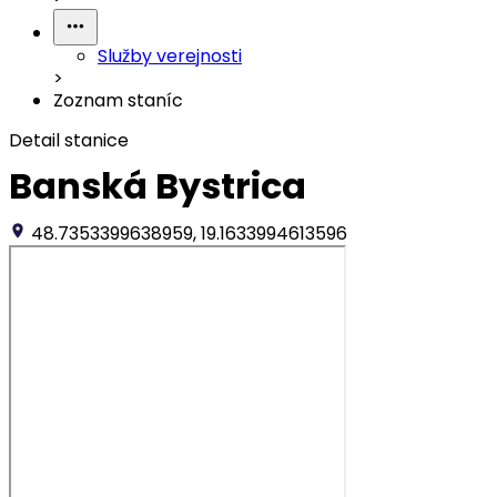
Služby verejnosti
>
Zoznam staníc
Detail stanice
Banská Bystrica
48.7353399638959, 19.1633994613596