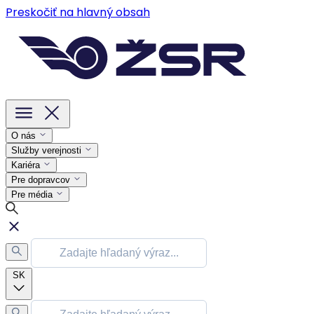
Preskočiť na hlavný obsah
O nás
Služby verejnosti
Kariéra
Pre dopravcov
Pre média
SK