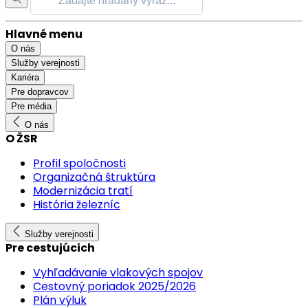
Hlavné menu
O nás
Služby verejnosti
Kariéra
Pre dopravcov
Pre média
O nás
O ŽSR
Profil spoločnosti
Organizačná štruktúra
Modernizácia tratí
História železníc
Služby verejnosti
Pre cestujúcich
Vyhľadávanie vlakových spojov
Cestovný poriadok 2025/2026
Plán výluk