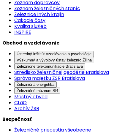
Zoznam dopravcov
Zoznam železničných staníc
Železnice iných krajín
Čakacie časy
Kvalita služieb
INSPIRE
Obchod a vzdelávanie
Ústredný inštitút vzdelávania a psychológie
Výskumný a vývojový ústav železníc Žilina
Železničné telekomunikácie Bratislava
Stredisko železničnej geodézie Bratislava
Správa majetku ŽSR Bratislava
Železničná energetika
Železničné múzeum SR
Mostný obvod
CLaO
Archív ŽSR
Bezpečnosť
Železničné priecestia všeobecne