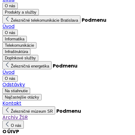
O nás
Produkty a služby
Podmenu
Železničné telekomunikácie Bratislava
Úvod
O nás
Informatika
Telekomunikácie
Infraštruktúra
Doplnkové služby
Podmenu
Železničná energetika
Úvod
O nás
Odstávky
Na stiahnutie
Najčastejšie otázky
Kontakt
Podmenu
Železničné múzeum SR
Archív ŽSR
O nás
O ÚIVP