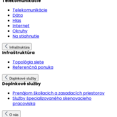
Telekomunikácie
Telekomunikácie
Dáta
Hlas
Internet
Okruhy
Na stiahnutie
Infraštruktúra
Infraštruktúra
Topológia siete
Referenčná ponuka
Doplnkové služby
Doplnkové služby
Prenájom školiacich a zasadacích priestorov
Služby špecializovaného skenovacieho
pracoviska
O nás