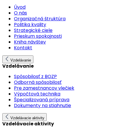
Úvod
O nás
Organizačná štruktúra
Politika kvality
Strategické ciele
Prieskum spokojnosti
Kniha návštev
Kontakt
Vzdelávanie
Vzdelávanie
Spôsobilosť z BOZP
Odborná spôsobilosť
Pre zamestnancov vlečiek
Výpočtová technika
Špecializovaná príprava
Dokumenty na stiahnutie
Vzdelávacie aktivity
Vzdelávacie aktivity