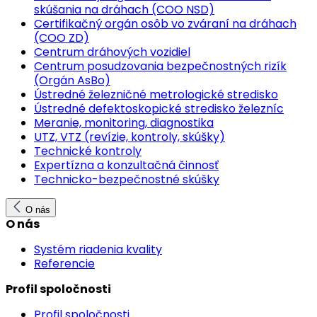
skúšania na dráhach (COO NSD)
Certifikačný orgán osôb vo zváraní na dráhach
(COO ZD)
Centrum dráhových vozidiel
Centrum posudzovania bezpečnostných rizík
(Orgán AsBo)
Ústredné železničné metrologické stredisko
Ústredné defektoskopické stredisko železníc
Meranie, monitoring, diagnostika
UTZ, VTZ (revízie, kontroly, skúšky)
Technické kontroly
Expertízna a konzultačná činnosť
Technicko-bezpečnostné skúšky
O nás
O nás
Systém riadenia kvality
Referencie
Profil spoločnosti
Profil spoločnosti