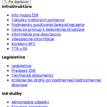
Pre dopravcov
Infraštruktúra
Info mapa ŽSR
Tabuľky traťových pomerov
Podmienky používania železničnej siete
Cena za prístup k železničnej štruktúre
Informácie pre dopravcov
Všeobecné informácie
Koridory RFC
TTR v SR
Legislatíva
Legislatíva
Predpisy ŽSR
Technické dokumenty
Kríženie žel. dráhy pri nadmernej/nadrozmernej
doprave
Iné služby
Mimoriadne zásielky
Servisné zariadenia