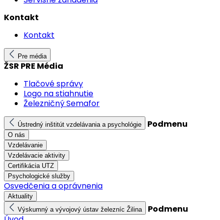
Kontakt
Kontakt
Pre média
ŽSR PRE Média
Tlačové správy
Logo na stiahnutie
Železničný Semafor
Podmenu
Ústredný inštitút vzdelávania a psychológie
O nás
Vzdelávanie
Vzdelávacie aktivity
Certifikácia UTZ
Psychologické služby
Osvedčenia a oprávnenia
Aktuality
Podmenu
Výskumný a vývojový ústav železníc Žilina
Úvod