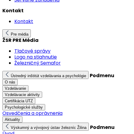
Kontakt
Kontakt
Pre média
ŽSR PRE Média
Tlačové správy
Logo na stiahnutie
Železničný Semafor
Podmenu
Ústredný inštitút vzdelávania a psychológie
O nás
Vzdelávanie
Vzdelávacie aktivity
Certifikácia UTZ
Psychologické služby
Osvedčenia a oprávnenia
Aktuality
Podmenu
Výskumný a vývojový ústav železníc Žilina
Úvod