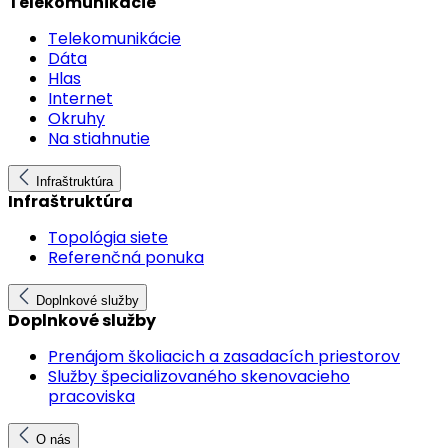
Telekomunikácie
Telekomunikácie
Dáta
Hlas
Internet
Okruhy
Na stiahnutie
Infraštruktúra
Infraštruktúra
Topológia siete
Referenčná ponuka
Doplnkové služby
Doplnkové služby
Prenájom školiacich a zasadacích priestorov
Služby špecializovaného skenovacieho
pracoviska
O nás