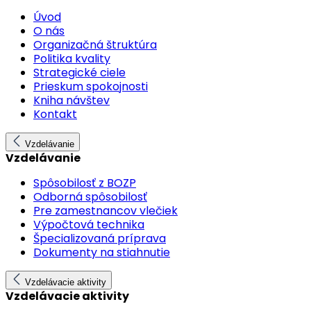
Úvod
O nás
Organizačná štruktúra
Politika kvality
Strategické ciele
Prieskum spokojnosti
Kniha návštev
Kontakt
Vzdelávanie
Vzdelávanie
Spôsobilosť z BOZP
Odborná spôsobilosť
Pre zamestnancov vlečiek
Výpočtová technika
Špecializovaná príprava
Dokumenty na stiahnutie
Vzdelávacie aktivity
Vzdelávacie aktivity