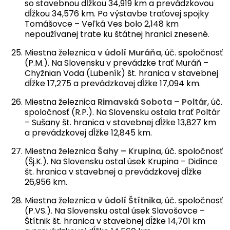
so stavebnou dĺžkou 34,919 km a prevádzkovou
dĺžkou 34,576 km. Po výstavbe traťovej spojky
Tomášovce – Veľká Ves bolo 2,148 km
nepoužívanej trate ku štátnej hranici znesené.
Miestna železnica
v údolí Muráňa
, úč. spoločnosť
(P.M.). Na Slovensku v prevádzke trať Muráň –
Chyžnian Voda (Lubeník) št. hranica v stavebnej
dĺžke 17,275 a prevádzkovej dĺžke 17,094 km.
Miestna železnica
Rimavská Sobota – Poltár
, úč.
spoločnosť (R.P.). Na Slovensku ostala trať Poltár
– Sušany št. hranica v stavebnej dĺžke 13,827 km
a prevádzkovej dĺžke 12,845 km.
Miestna železnica
Šahy – Krupina
, úč. spoločnosť
(Šj.K.). Na Slovensku ostal úsek Krupina – Didince
št. hranica v stavebnej a prevádzkovej dĺžke
26,956 km.
Miestna železnica
v údolí Štítnika
, úč. spoločnosť
(P.VS.). Na Slovensku ostal úsek Slavošovce –
Štítnik št. hranica v stavebnej dĺžke 14,701 km