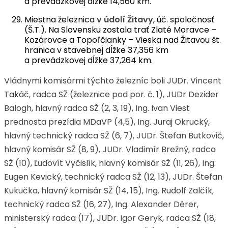
a prevádzkovej dĺžke 14,560 km.
Miestna železnica
v údolí Žitavy
, úč. spoločnosť
(Š.T.). Na Slovensku zostala trať Zlaté Moravce –
Kozárovce a Topoľčianky – Vieska nad Žitavou št.
hranica v stavebnej dĺžke 37,356 km
a prevádzkovej dĺžke 37,264 km.
Vládnymi komisármi týchto železníc boli JUDr. Vincent
Takáč, radca SŽ (železnice pod por. č. 1), JUDr Dezider
Balogh, hlavný radca SŽ (2, 3, 19), Ing. Ivan Viest
prednosta prezídia MDaVP (4,5), Ing. Juraj Okrucký,
hlavný technický radca SŽ (6, 7), JUDr. Štefan Butkovič,
hlavný komisár SŽ (8, 9), JUDr. Vladimír Brežný, radca
SŽ (10), Ľudovít Vyčislík, hlavný komisár SŽ (11, 26), Ing.
Eugen Kevický, technický radca SŽ (12, 13), JUDr. Štefan
Kukučka, hlavný komisár SŽ (14, 15), Ing. Rudolf Zalčík,
technický radca SŽ (16, 27), Ing. Alexander Dérer,
ministerský radca (17), JUDr. Igor Geryk, radca SŽ (18,