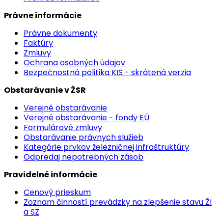
Právne informácie
Právne dokumenty
Faktúry
Zmluvy
Ochrana osobných údajov
Bezpečnostná politika KIS - skrátená verzia
Obstarávanie v ŽSR
Verejné obstarávanie
Verejné obstarávanie - fondy EÚ
Formulárové zmluvy
Obstarávanie právnych služieb
Kategórie prvkov železničnej infraštruktúry
Odpredaj nepotrebných zásob
Pravidelné informácie
Cenový prieskum
Zoznam činností prevádzky na zlepšenie stavu ŽI
a SZ