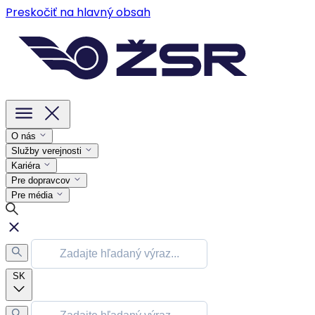
Preskočiť na hlavný obsah
O nás
Služby verejnosti
Kariéra
Pre dopravcov
Pre média
SK