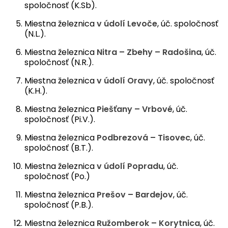
spoločnosť (K.Sb).
Miestna železnica
v údolí Levoče
, úč. spoločnosť
(N.L.).
Miestna železnica
Nitra – Zbehy – Radošina
, úč.
spoločnosť (N.R.).
Miestna železnica
v údolí Oravy
, úč. spoločnosť
(K.H.).
Miestna železnica
Piešťany – Vrbové
, úč.
spoločnosť (Pi.V.).
Miestna železnica
Podbrezová – Tisovec
, úč.
spoločnosť (B.T.).
Miestna železnica
v údolí Popradu
, úč.
spoločnosť (Po.)
Miestna železnica
Prešov – Bardejov
, úč.
spoločnosť (P.B.).
Miestna železnica
Ružomberok – Korytnica
, úč.