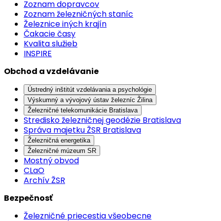
Zoznam dopravcov
Zoznam železničných staníc
Železnice iných krajín
Čakacie časy
Kvalita služieb
INSPIRE
Obchod a vzdelávanie
Ústredný inštitút vzdelávania a psychológie
Výskumný a vývojový ústav železníc Žilina
Železničné telekomunikácie Bratislava
Stredisko železničnej geodézie Bratislava
Správa majetku ŽSR Bratislava
Železničná energetika
Železničné múzeum SR
Mostný obvod
CLaO
Archív ŽSR
Bezpečnosť
Železničné priecestia všeobecne