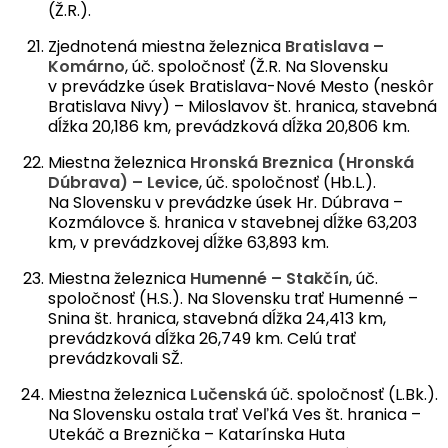
(Ž.R.).
Zjednotená miestna železnica
Bratislava –
Komárno
, úč. spoločnosť (Ž.R. Na Slovensku
v prevádzke úsek Bratislava-Nové Mesto (neskôr
Bratislava Nivy) – Miloslavov št. hranica, stavebná
dĺžka 20,186 km, prevádzková dĺžka 20,806 km.
Miestna železnica
Hronská Breznica (Hronská
Dúbrava) – Levice
, úč. spoločnosť (Hb.L.).
Na Slovensku v prevádzke úsek Hr. Dúbrava –
Kozmálovce š. hranica v stavebnej dĺžke 63,203
km, v prevádzkovej dĺžke 63,893 km.
Miestna železnica
Humenné – Stakčín
, úč.
spoločnosť (H.S.). Na Slovensku trať Humenné –
Snina št. hranica, stavebná dĺžka 24,413 km,
prevádzková dĺžka 26,749 km. Celú trať
prevádzkovali SŽ.
Miestna železnica
Lučenská
úč. spoločnosť (L.Bk.).
Na Slovensku ostala trať Veľká Ves št. hranica –
Utekáč a Breznička – Katarínska Huta