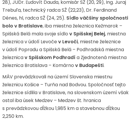
28), JUDr. Ľudovít Dauda, komisár SŽ (20, 29), Ing. Juraj
Trebuľa, technický radca SŽ (22,23), Dr. Ferdinand
Dénes, hl, radca SŽ (24, 25).
Sídlo väčšiny spoločnosti
bolo v Bratislave
, iba miestna železnica Kežmarok –
Spišská Belá mala svoje sídlo
v Spišskej Belej
, miestna
železnica v údolí Levoče
v Levoči
, miestne železnice
v údolí Popradu a Spišská Belá – Podhradská miestna
železnica
v Spišskom Podhradí
a Zjednotená miestna
železnica Bratislava – Komárno
v Budapešti
.
MÁV prevádzkovali na území Slovenska miestnu
železnicu Košice – Turňa nad Bodvou. Spoločnosť tejto
železnice sídlila v Bratislave, na slovenskom území však
ostal iba úsek Medzev – Medzev št. hranica
s prevádzkovou dĺžkou 1,985 km a stavebnou dĺžkou
2,250 km.