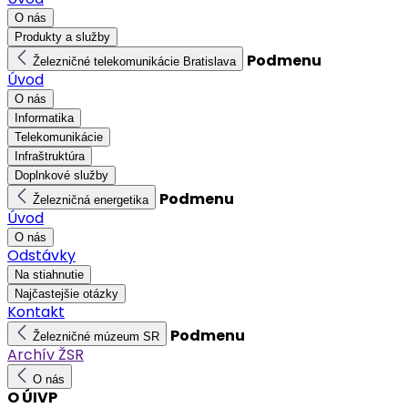
O nás
Produkty a služby
Podmenu
Železničné telekomunikácie Bratislava
Úvod
O nás
Informatika
Telekomunikácie
Infraštruktúra
Doplnkové služby
Podmenu
Železničná energetika
Úvod
O nás
Odstávky
Na stiahnutie
Najčastejšie otázky
Kontakt
Podmenu
Železničné múzeum SR
Archív ŽSR
O nás
O ÚIVP