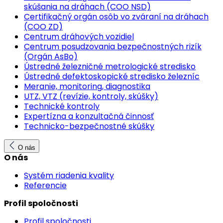
skúšania na dráhach (COO NSD)
Certifikačný orgán osôb vo zváraní na dráhach
(COO ZD)
Centrum dráhových vozidiel
Centrum posudzovania bezpečnostných rizík
(Orgán AsBo)
Ústredné železničné metrologické stredisko
Ústredné defektoskopické stredisko železníc
Meranie, monitoring, diagnostika
UTZ, VTZ (revízie, kontroly, skúšky)
Technické kontroly
Expertízna a konzultačná činnosť
Technicko-bezpečnostné skúšky
O nás
O nás
Systém riadenia kvality
Referencie
Profil spoločnosti
Profil spoločnosti