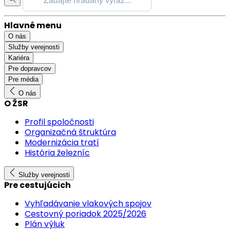
Hlavné menu
O nás
Služby verejnosti
Kariéra
Pre dopravcov
Pre média
O nás
O ŽSR
Profil spoločnosti
Organizačná štruktúra
Modernizácia tratí
História železníc
Služby verejnosti
Pre cestujúcich
Vyhľadávanie vlakových spojov
Cestovný poriadok 2025/2026
Plán výluk