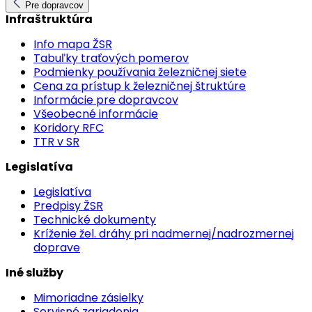
Pre dopravcov
Infraštruktúra
Info mapa ŽSR
Tabuľky traťových pomerov
Podmienky používania železničnej siete
Cena za prístup k železničnej štruktúre
Informácie pre dopravcov
Všeobecné informácie
Koridory RFC
TTR v SR
Legislatíva
Legislatíva
Predpisy ŽSR
Technické dokumenty
Kríženie žel. dráhy pri nadmernej/nadrozmernej
doprave
Iné služby
Mimoriadne zásielky
Servisné zariadenia