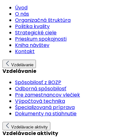
Úvod
O nás
Organizačná štruktúra
Politika kvality
Strategické ciele
Prieskum spokojnosti
Kniha návštev
Kontakt
Vzdelávanie
Vzdelávanie
Spôsobilosť z BOZP
Odborná spôsobilosť
Pre zamestnancov vlečiek
Výpočtová technika
Špecializovaná príprava
Dokumenty na stiahnutie
Vzdelávacie aktivity
Vzdelávacie aktivity