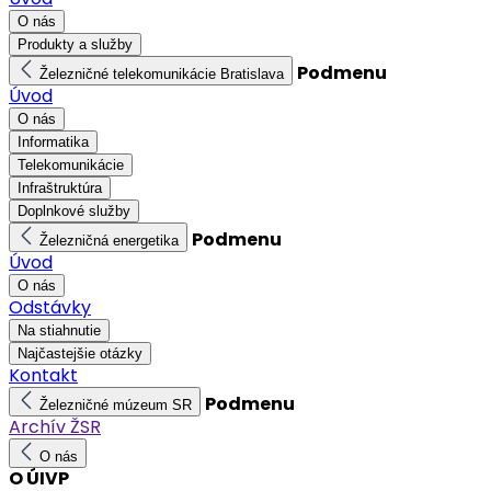
O nás
Produkty a služby
Podmenu
Železničné telekomunikácie Bratislava
Úvod
O nás
Informatika
Telekomunikácie
Infraštruktúra
Doplnkové služby
Podmenu
Železničná energetika
Úvod
O nás
Odstávky
Na stiahnutie
Najčastejšie otázky
Kontakt
Podmenu
Železničné múzeum SR
Archív ŽSR
O nás
O ÚIVP