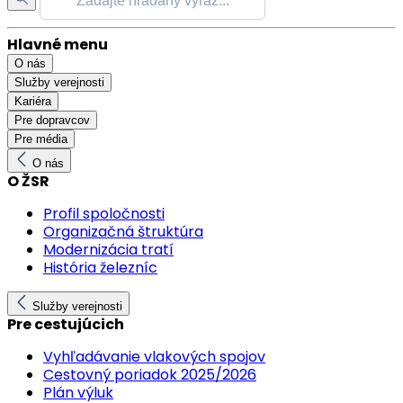
Hlavné menu
O nás
Služby verejnosti
Kariéra
Pre dopravcov
Pre média
O nás
O ŽSR
Profil spoločnosti
Organizačná štruktúra
Modernizácia tratí
História železníc
Služby verejnosti
Pre cestujúcich
Vyhľadávanie vlakových spojov
Cestovný poriadok 2025/2026
Plán výluk