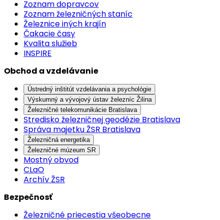
Zoznam dopravcov
Zoznam železničných staníc
Železnice iných krajín
Čakacie časy
Kvalita služieb
INSPIRE
Obchod a vzdelávanie
Ústredný inštitút vzdelávania a psychológie
Výskumný a vývojový ústav železníc Žilina
Železničné telekomunikácie Bratislava
Stredisko železničnej geodézie Bratislava
Správa majetku ŽSR Bratislava
Železničná energetika
Železničné múzeum SR
Mostný obvod
CLaO
Archív ŽSR
Bezpečnosť
Železničné priecestia všeobecne