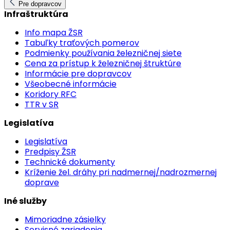
Pre dopravcov
Infraštruktúra
Info mapa ŽSR
Tabuľky traťových pomerov
Podmienky používania železničnej siete
Cena za prístup k železničnej štruktúre
Informácie pre dopravcov
Všeobecné informácie
Koridory RFC
TTR v SR
Legislatíva
Legislatíva
Predpisy ŽSR
Technické dokumenty
Kríženie žel. dráhy pri nadmernej/nadrozmernej
doprave
Iné služby
Mimoriadne zásielky
Servisné zariadenia