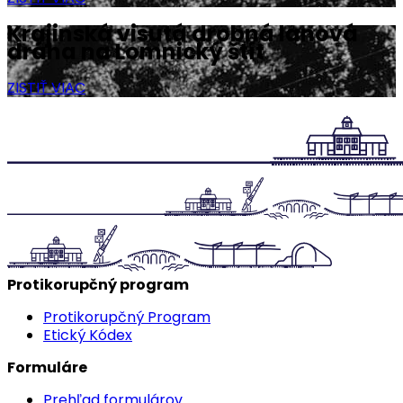
Krajinská visutá drobná lanová
dráha na Lomnický štít
ZISTIŤ VIAC
Protikorupčný program
Protikorupčný Program
Etický Kódex
Formuláre
Prehľad formulárov