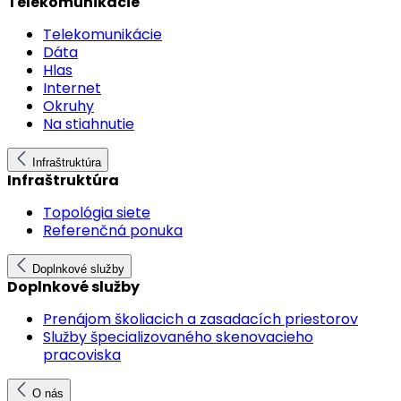
Telekomunikácie
Telekomunikácie
Dáta
Hlas
Internet
Okruhy
Na stiahnutie
Infraštruktúra
Infraštruktúra
Topológia siete
Referenčná ponuka
Doplnkové služby
Doplnkové služby
Prenájom školiacich a zasadacích priestorov
Služby špecializovaného skenovacieho
pracoviska
O nás