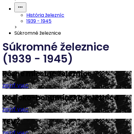
História železníc
1939 - 1945
>
Súkromné železnice
Súkromné železnice
(1939 - 1945)
Rôzne miestne železnice
ZISTIŤ VIAC
Košicko-bohumínska železnica
ZISTIŤ VIAC
TEVŽ
ZISTIŤ VIAC