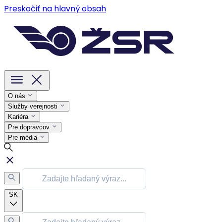
Preskočiť na hlavný obsah
O nás
Služby verejnosti
Kariéra
Pre dopravcov
Pre média
SK