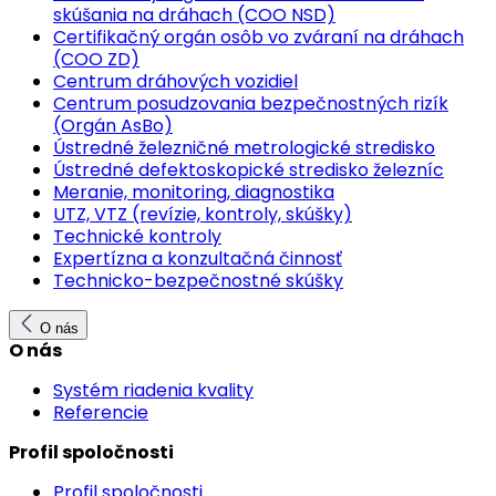
skúšania na dráhach (COO NSD)
Certifikačný orgán osôb vo zváraní na dráhach
(COO ZD)
Centrum dráhových vozidiel
Centrum posudzovania bezpečnostných rizík
(Orgán AsBo)
Ústredné železničné metrologické stredisko
Ústredné defektoskopické stredisko železníc
Meranie, monitoring, diagnostika
UTZ, VTZ (revízie, kontroly, skúšky)
Technické kontroly
Expertízna a konzultačná činnosť
Technicko-bezpečnostné skúšky
O nás
O nás
Systém riadenia kvality
Referencie
Profil spoločnosti
Profil spoločnosti