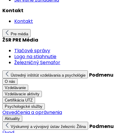
Kontakt
Kontakt
Pre média
ŽSR PRE Média
Tlačové správy
Logo na stiahnutie
Železničný Semafor
Podmenu
Ústredný inštitút vzdelávania a psychológie
O nás
Vzdelávanie
Vzdelávacie aktivity
Certifikácia UTZ
Psychologické služby
Osvedčenia a oprávnenia
Aktuality
Podmenu
Výskumný a vývojový ústav železníc Žilina
Úvod