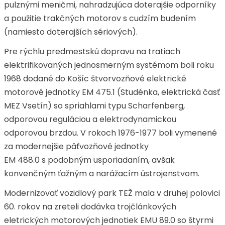
pulznými meničmi, nahradzujúca doterajšie odporníky
a použitie trakčných motorov s cudzím budením
(namiesto doterajších sériových).
Pre rýchlu predmestskú dopravu na tratiach
elektrifikovaných jednosmerným systémom boli roku
1968 dodané do Košíc štvorvozňové elektrické
motorové jednotky EM 475.1 (Studénka, elektrická časť
MEZ Vsetín) so spriahlami typu Scharfenberg,
odporovou reguláciou a elektrodynamickou
odporovou brzdou. V rokoch 1976-1977 boli vymenené
za modernejšie päťvozňové jednotky
EM 488.0 s podobným usporiadaním, avšak
konvenčným ťažným a narážacím ústrojenstvom.
Modernizovať vozidlový park TEŽ mala v druhej polovici
60. rokov na zreteli dodávka trojčlánkových
eletrických motorových jednotiek EMU 89.0 so štyrmi