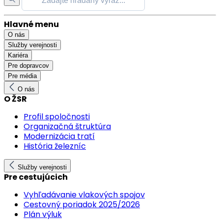
Hlavné menu
O nás
Služby verejnosti
Kariéra
Pre dopravcov
Pre média
O nás
O ŽSR
Profil spoločnosti
Organizačná štruktúra
Modernizácia tratí
História železníc
Služby verejnosti
Pre cestujúcich
Vyhľadávanie vlakových spojov
Cestovný poriadok 2025/2026
Plán výluk