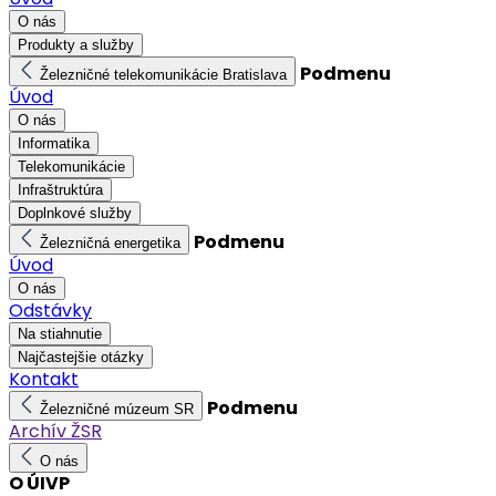
O nás
Produkty a služby
Podmenu
Železničné telekomunikácie Bratislava
Úvod
O nás
Informatika
Telekomunikácie
Infraštruktúra
Doplnkové služby
Podmenu
Železničná energetika
Úvod
O nás
Odstávky
Na stiahnutie
Najčastejšie otázky
Kontakt
Podmenu
Železničné múzeum SR
Archív ŽSR
O nás
O ÚIVP