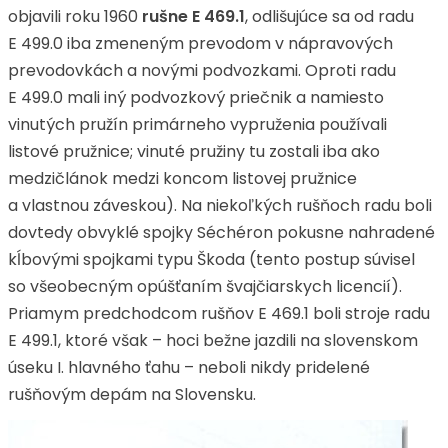
objavili roku 1960
rušne E 469.1
, odlišujúce sa od radu
E 499.0 iba zmeneným prevodom v nápravových
prevodovkách a novými podvozkami. Oproti radu
E 499.0 mali iný podvozkový priečnik a namiesto
vinutých pružín primárneho vypruženia používali
listové pružnice; vinuté pružiny tu zostali iba ako
medzičlánok medzi koncom listovej pružnice
a vlastnou záveskou). Na niekoľkých rušňoch radu boli
dovtedy obvyklé spojky Séchéron pokusne nahradené
kĺbovými spojkami typu Škoda (tento postup súvisel
so všeobecným opúšťaním švajčiarskych licencií).
Priamym predchodcom rušňov E 469.1 boli stroje radu
E 499.1, ktoré však – hoci bežne jazdili na slovenskom
úseku I. hlavného ťahu – neboli nikdy pridelené
rušňovým depám na Slovensku.