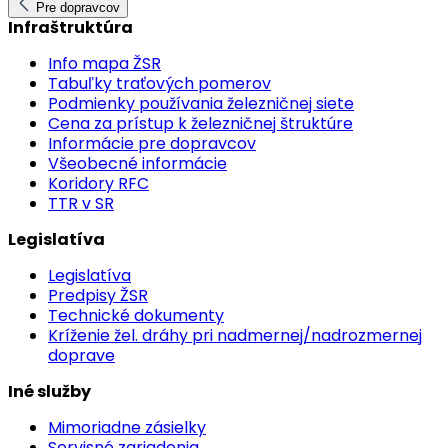
Pre dopravcov
Infraštruktúra
Info mapa ŽSR
Tabuľky traťových pomerov
Podmienky používania železničnej siete
Cena za prístup k železničnej štruktúre
Informácie pre dopravcov
Všeobecné informácie
Koridory RFC
TTR v SR
Legislatíva
Legislatíva
Predpisy ŽSR
Technické dokumenty
Kríženie žel. dráhy pri nadmernej/nadrozmernej
doprave
Iné služby
Mimoriadne zásielky
Servisné zariadenia