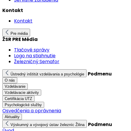
Kontakt
Kontakt
Pre média
ŽSR PRE Média
Tlačové správy
Logo na stiahnutie
Železničný Semafor
Podmenu
Ústredný inštitút vzdelávania a psychológie
O nás
Vzdelávanie
Vzdelávacie aktivity
Certifikácia UTZ
Psychologické služby
Osvedčenia a oprávnenia
Aktuality
Podmenu
Výskumný a vývojový ústav železníc Žilina
Úvod