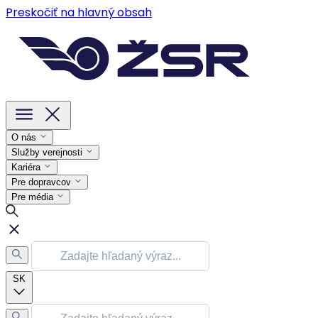
Preskočiť na hlavný obsah
O nás
Služby verejnosti
Kariéra
Pre dopravcov
Pre média
SK