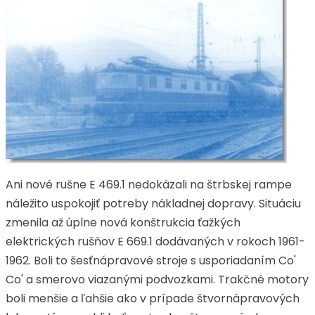
Ani nové rušne E 469.1 nedokázali na štrbskej rampe
náležito uspokojiť potreby nákladnej dopravy. Situáciu
zmenila až úplne nová konštrukcia ťažkých
elektrických rušňov E 669.1 dodávaných v rokoch 1961-
1962. Boli to šesťnápravové stroje s usporiadaním Co'
Co' a smerovo viazanými podvozkami. Trakčné motory
boli menšie a ľahšie ako v prípade štvornápravových