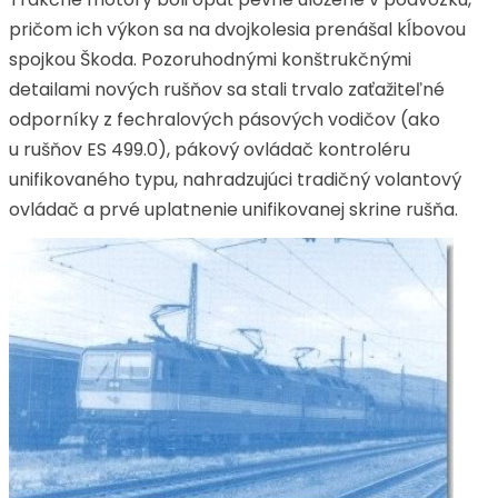
pričom ich výkon sa na dvojkolesia prenášal kĺbovou
spojkou Škoda. Pozoruhodnými konštrukčnými
detailami nových rušňov sa stali trvalo zaťažiteľné
odporníky z fechralových pásových vodičov (ako
u rušňov ES 499.0), pákový ovládač kontroléru
unifikovaného typu, nahradzujúci tradičný volantový
ovládač a prvé uplatnenie unifikovanej skrine rušňa.