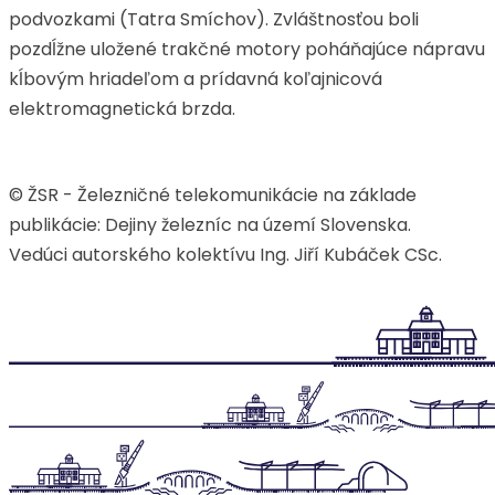
podvozkami (Tatra Smíchov). Zvláštnosťou boli
pozdĺžne uložené trakčné motory poháňajúce nápravu
kĺbovým hriadeľom a prídavná koľajnicová
elektromagnetická brzda.
© ŽSR - Železničné telekomunikácie na základe
publikácie: Dejiny železníc na území Slovenska.
Vedúci autorského kolektívu Ing. Jiří Kubáček CSc.