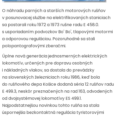
O náhradu parných a starších motorových rušňov
v posunovacej službe na elektrifikovaných staniciach
sa postarali roku 1972 a 1973 rušne radu E 458.0.
s usporiadaním podvozkov Bo' Bo', tlapovými motormi
a odporovou reguláciou. Pozoruhodné sa stali
polopantografovými zberačmi.
Úplne nová generácia jednosmerných elektrických
lokomotív, určených pre dopravu osobných
i nákladných vlakov, sa dostala do prevádzky
na slovenských železniciach roku 1986, keď bola
do rušňového depa Košice dodaná séria 12 rušňov radu
E 499.3, neskôr preznačených na rad 163, odvodených
od dvojsystémovej lokomotívy ES 499.1.
Najpodstatnejšou novinkou tohto rušňa sa stala
úspornejšia bezkontaktná regulácia tyristorovými