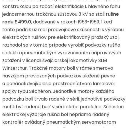
konštrukciou po začatí elektrifikácie I. hlavného ťahu
jednosmernou trakčnou sústavou 3 kV sa stali
rušne
radu E
499.0
, dodávané v rokoch 1953-1959. I keď
tento podnik už mal predvojnové skúsenosti s výrobou
elektrických rušňov pre elektrifikovaný pražský uzol,
rozhodol sa v tomto prípade vyrobiť podvozky rušňa
s elektropneumatickým vyrovnávaním nápravových
zaťažení v licencii švajčiarskej lokomotívky SLM
Winterthur. Trakčné motory boli v ráme smerovo
navzájom previazaných podvozkov uložené pevne
a poháňali dvojkolesia prostredníctvom lamelovej
spojky typu Séchéron. Jednotlivé motory každého
podvozku boli trvalo radené v sérii, jednotlivé podvozky
mohli byť radené buď v sérii alebo paralelne. Súčasťou
elektrickej výzbroje rušňa bol nepriamo riadený
kontrolér ovládaný pneumatickým servomotorom