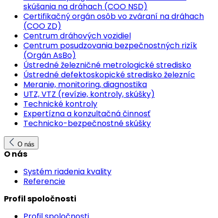
skúšania na dráhach (COO NSD)
Certifikačný orgán osôb vo zváraní na dráhach
(COO ZD)
Centrum dráhových vozidiel
Centrum posudzovania bezpečnostných rizík
(Orgán AsBo)
Ústredné železničné metrologické stredisko
Ústredné defektoskopické stredisko železníc
Meranie, monitoring, diagnostika
UTZ, VTZ (revízie, kontroly, skúšky)
Technické kontroly
Expertízna a konzultačná činnosť
Technicko-bezpečnostné skúšky
O nás
O nás
Systém riadenia kvality
Referencie
Profil spoločnosti
Profil spoločnosti