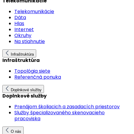
Telekomunikácie
Telekomunikácie
Dáta
Hlas
Internet
Okruhy
Na stiahnutie
Infraštruktúra
Infraštruktúra
Topológia siete
Referenčná ponuka
Doplnkové služby
Doplnkové služby
Prenájom školiacich a zasadacích priestorov
Služby špecializovaného skenovacieho
pracoviska
O nás