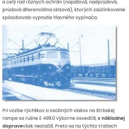
a celý rad rôznych ochrán (napäťová, nadprúdová,
prúdová diferenciálna sklzová), ktorých zaúčinkovanie
spôsobovalo vypnutie hlavného vypínača.
Pri vozbe rýchlikov a osobných vlakov na štrbskej
rampe sa rušne E 499.0 výborne osvedčili,
v nákladnej
doprave
však nestačili. Preto sa na týchto tratiach