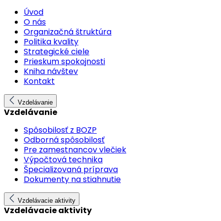
Úvod
O nás
Organizačná štruktúra
Politika kvality
Strategické ciele
Prieskum spokojnosti
Kniha návštev
Kontakt
Vzdelávanie
Vzdelávanie
Spôsobilosť z BOZP
Odborná spôsobilosť
Pre zamestnancov vlečiek
Výpočtová technika
Špecializovaná príprava
Dokumenty na stiahnutie
Vzdelávacie aktivity
Vzdelávacie aktivity