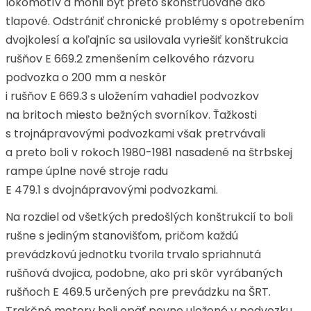
lokomotív a mohli byť preto skonštruované ako
tlapové. Odstrániť chronické problémy s opotrebením
dvojkolesí a koľajníc sa usilovala vyriešiť konštrukcia
rušňov E 669.2 zmenšením celkového rázvoru
podvozka o 200 mm a neskôr
i rušňov E 669.3 s uložením vahadiel podvozkov
na britoch miesto bežných svorníkov. Ťažkosti
s trojnápravovými podvozkami však pretrvávali
a preto boli v rokoch 1980-1981 nasadené na štrbskej
rampe úplne nové stroje radu
E 479.1 s dvojnápravovými podvozkami.
Na rozdiel od všetkých predošlých konštrukcií to boli
rušne s jediným stanovišťom, pričom každú
prevádzkovú jednotku tvorila trvalo spriahnutá
rušňová dvojica, podobne, ako pri skôr vyrábaných
rušňoch E 469.5 určených pre prevádzku na ŠRT.
Trakčné motory boli opäť pevne uložené v podvozku,