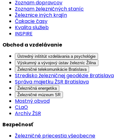
Zoznam dopravcov
Zoznam železničných staníc
Železnice iných krajín
Čakacie časy
Kvalita služieb
INSPIRE
Obchod a vzdelávanie
Ústredný inštitút vzdelávania a psychológie
Výskumný a vývojový ústav železníc Žilina
Železničné telekomunikácie Bratislava
Stredisko železničnej geodézie Bratislava
Správa majetku ŽSR Bratislava
Železničná energetika
Železničné múzeum SR
Mostný obvod
CLaO
Archív ŽSR
Bezpečnosť
Železničné priecestia všeobecne