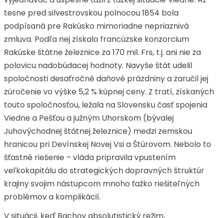
tesne pred silvestrovskou polnocou 1854 bola
podpísaná pre Rakúsko mimoriadne nepriaznivá
zmluva. Podľa nej získalo francúzske konzorcium
Rakúske štátne železnice za 170 mil. Frs, t.j. ani nie za
polovicu nadobúdacej hodnoty. Navyše štát udelil
spoločnosti desaťročné daňové prázdniny a zaručil jej
zúročenie vo výške 5,2 % kúpnej ceny. Z tratí, získaných
touto spoločnosťou, ležala na Slovensku časť spojenia
Viedne a Pešťou a južným Uhorskom (bývalej
Juhovýchodnej štátnej železnice) medzi zemskou
hranicou pri Devínskej Novej Vsi a Štúrovom. Nebolo to
šťastné riešenie – vláda pripravila vpustením
veľkokapitálu do strategických dopravných štruktúr
krajiny svojim nástupcom mnoho ťažko riešiteľných
problémov a komplikácií.
V situácii, keď Bachov absolutistický režim,