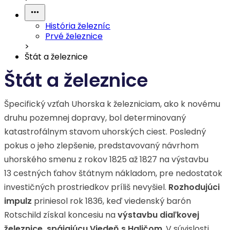
História železníc
Prvé železnice
>
Štát a železnice
Štát a železnice
Špecifický vzťah Uhorska k železniciam, ako k novému
druhu pozemnej dopravy, bol determinovaný
katastrofálnym stavom uhorských ciest. Posledný
pokus o jeho zlepšenie, predstavovaný návrhom
uhorského smenu z rokov 1825 až 1827 na výstavbu
13 cestných ťahov štátnym nákladom, pre nedostatok
investičných prostriedkov príliš nevyšiel.
Rozhodujúci
impulz
priniesol rok 1836, keď viedenský barón
Rotschild získal koncesiu na
výstavbu diaľkovej
železnice, spájajúcu Viedeň s Haličom
. V súvislosti