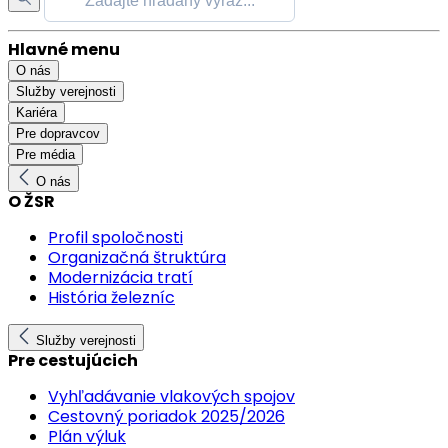
Hlavné menu
O nás
Služby verejnosti
Kariéra
Pre dopravcov
Pre média
O nás
O ŽSR
Profil spoločnosti
Organizačná štruktúra
Modernizácia tratí
História železníc
Služby verejnosti
Pre cestujúcich
Vyhľadávanie vlakových spojov
Cestovný poriadok 2025/2026
Plán výluk