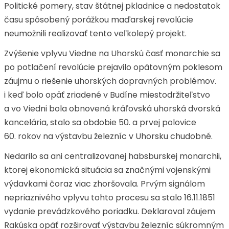
Politické pomery, stav štátnej pkladnice a nedostatok
času spôsobený porážkou maďarskej revolúcie
neumožnili realizovať tento veľkolepý projekt.
Zvýšenie vplyvu Viedne na Uhorskú časť monarchie sa
po potlačení revolúcie prejavilo opätovným poklesom
záujmu o riešenie uhorských dopravných problémov.
i keď bolo opäť zriadené v Budíne miestodržiteľstvo
a vo Viedni bola obnovená kráľovská uhorská dvorská
kancelária, stalo sa obdobie 50. a prvej polovice
60. rokov na výstavbu železníc v Uhorsku chudobné.
Nedarilo sa ani centralizovanej habsburskej monarchii,
ktorej ekonomická situácia sa značnými vojenskými
výdavkami čoraz viac zhoršovala. Prvým signálom
nepriaznivého vplyvu tohto procesu sa stalo 16.11.1851
vydanie prevádzkového poriadku. Deklaroval záujem
Rakúska opäť rozširovať výstavbu železníc súkromným