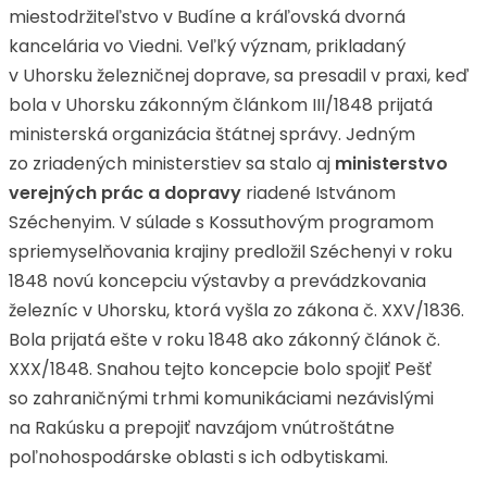
miestodržiteľstvo v Budíne a kráľovská dvorná
kancelária vo Viedni. Veľký význam, prikladaný
v Uhorsku železničnej doprave, sa presadil v praxi, keď
bola v Uhorsku zákonným článkom III/1848 prijatá
ministerská organizácia štátnej správy. Jedným
zo zriadených ministerstiev sa stalo aj
ministerstvo
verejných prác a dopravy
riadené Istvánom
Széchenyim. V súlade s Kossuthovým programom
spriemyselňovania krajiny predložil Széchenyi v roku
1848 novú koncepciu výstavby a prevádzkovania
železníc v Uhorsku, ktorá vyšla zo zákona č. XXV/1836.
Bola prijatá ešte v roku 1848 ako zákonný článok č.
XXX/1848. Snahou tejto koncepcie bolo spojiť Pešť
so zahraničnými trhmi komunikáciami nezávislými
na Rakúsku a prepojiť navzájom vnútroštátne
poľnohospodárske oblasti s ich odbytiskami.