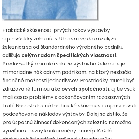
Praktické skúsenosti prvých rokov výstavby
a prevádzky železníc v Uhorsku však ukázali, že
železnica sa od štandardného výrobného podniku
odlišuje
celým radom špecifických vlastností
.
Predovšetkým sa ukázalo, že výstavba železnice je
mimoriadne nákladným podnikom, na ktorý nestačia
finančné možnosti jednotlivcov. Prostriedky museli byť
združované formou
akciových spoločností
, aj tie však
mali často problémy s dokončovaním rozostavných
tratí. Nedostatočné technické skúsenosti zapríčiňovali
podceňovanie nákladov výstavby. Ďalej sa zistilo, že
pre úspešnú činnosť dokončených železníc nemožno
využiť inak bežný konkurenčný princíp. Každá