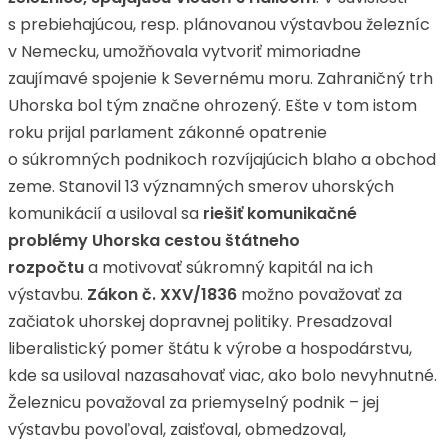
s prebiehajúcou, resp. plánovanou výstavbou železníc
v Nemecku, umožňovala vytvoriť mimoriadne
zaujímavé spojenie k Severnému moru. Zahraničný trh
Uhorska bol tým značne ohrozený. Ešte v tom istom
roku prijal parlament zákonné opatrenie
o súkromných podnikoch rozvíjajúcich blaho a obchod
zeme. Stanovil 13 významných smerov uhorských
komunikácií a usiloval sa
riešiť komunikačné
problémy Uhorska cestou štátneho
rozpočtu
a motivovať súkromný kapitál na ich
výstavbu.
Zákon č. XXV/1836
možno považovať za
začiatok uhorskej dopravnej politiky. Presadzoval
liberalistický pomer štátu k výrobe a hospodárstvu,
kde sa usiloval nazasahovať viac, ako bolo nevyhnutné.
Železnicu považoval za priemyselný podnik – jej
výstavbu povoľoval, zaisťoval, obmedzoval,