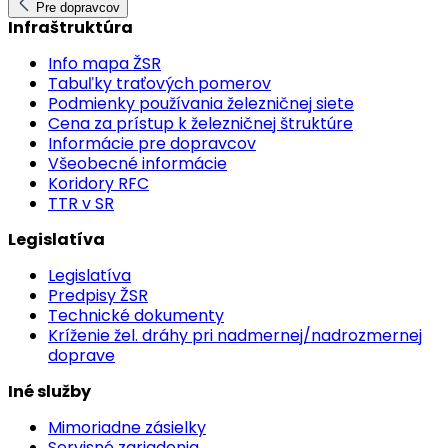
Pre dopravcov
Infraštruktúra
Info mapa ŽSR
Tabuľky traťových pomerov
Podmienky používania železničnej siete
Cena za prístup k železničnej štruktúre
Informácie pre dopravcov
Všeobecné informácie
Koridory RFC
TTR v SR
Legislatíva
Legislatíva
Predpisy ŽSR
Technické dokumenty
Kríženie žel. dráhy pri nadmernej/nadrozmernej
doprave
Iné služby
Mimoriadne zásielky
Servisné zariadenia