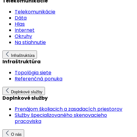
Telekomunikácie
Telekomunikácie
Dáta
Hlas
Internet
Okruhy
Na stiahnutie
Infraštruktúra
Infraštruktúra
Topológia siete
Referenčná ponuka
Doplnkové služby
Doplnkové služby
Prenájom školiacich a zasadacích priestorov
Služby špecializovaného skenovacieho
pracoviska
O nás