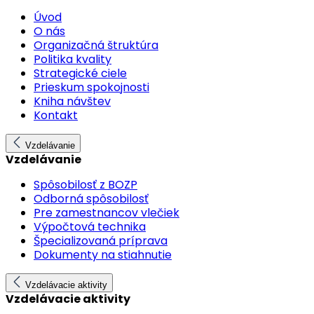
Úvod
O nás
Organizačná štruktúra
Politika kvality
Strategické ciele
Prieskum spokojnosti
Kniha návštev
Kontakt
Vzdelávanie
Vzdelávanie
Spôsobilosť z BOZP
Odborná spôsobilosť
Pre zamestnancov vlečiek
Výpočtová technika
Špecializovaná príprava
Dokumenty na stiahnutie
Vzdelávacie aktivity
Vzdelávacie aktivity