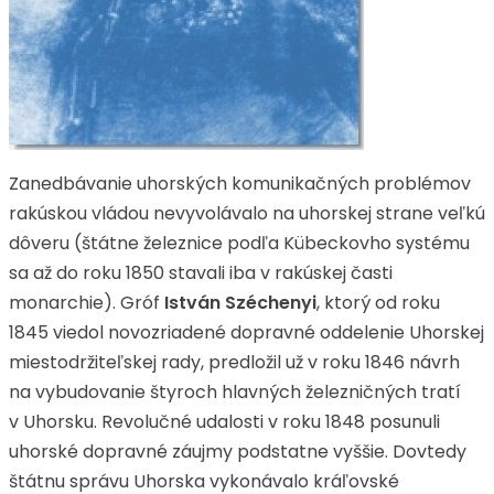
Zanedbávanie uhorských komunikačných problémov
rakúskou vládou nevyvolávalo na uhorskej strane veľkú
dôveru (štátne železnice podľa Kübeckovho systému
sa až do roku 1850 stavali iba v rakúskej časti
monarchie). Gróf
István Széchenyi
, ktorý od roku
1845 viedol novozriadené dopravné oddelenie Uhorskej
miestodržiteľskej rady, predložil už v roku 1846 návrh
na vybudovanie štyroch hlavných železničných tratí
v Uhorsku. Revolučné udalosti v roku 1848 posunuli
uhorské dopravné záujmy podstatne vyššie. Dovtedy
štátnu správu Uhorska vykonávalo kráľovské