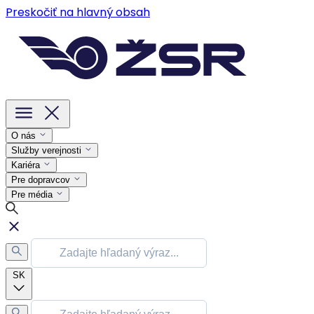
Preskočiť na hlavný obsah
O nás
Služby verejnosti
Kariéra
Pre dopravcov
Pre média
SK