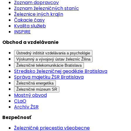
Zoznam dopravcov
Zoznam železničných staníc
Železnice iných krajín
Čakacie časy
Kvalita služieb
INSPIRE
Obchod a vzdelávanie
Ústredný inštitút vzdelávania a psychológie
Výskumný a vývojový ústav železníc Žilina
Železničné telekomunikácie Bratislava
Stredisko železničnej geodézie Bratislava
Správa majetku ŽSR Bratislava
Železničná energetika
Železničné múzeum SR
Mostný obvod
CLaO
Archív ŽSR
Bezpečnosť
Železničné priecestia všeobecne