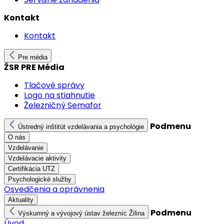
Kontakt
Kontakt
Pre média
ŽSR PRE Média
Tlačové správy
Logo na stiahnutie
Železničný Semafor
Podmenu
Ústredný inštitút vzdelávania a psychológie
O nás
Vzdelávanie
Vzdelávacie aktivity
Certifikácia UTZ
Psychologické služby
Osvedčenia a oprávnenia
Aktuality
Podmenu
Výskumný a vývojový ústav železníc Žilina
Úvod