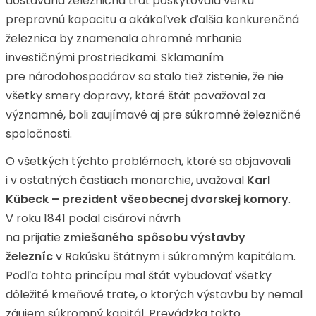
dostavaná železničná trať poskytovala veľkú
prepravnú kapacitu a akákoľvek ďalšia konkurenčná
železnica by znamenala ohromné mrhanie
investičnými prostriedkami. Sklamaním
pre národohospodárov sa stalo tiež zistenie, že nie
všetky smery dopravy, ktoré štát považoval za
významné, boli zaujímavé aj pre súkromné železničné
spoločnosti.
O všetkých týchto problémoch, ktoré sa objavovali
i v ostatných častiach monarchie, uvažoval
Karl
Kübeck – prezident všeobecnej dvorskej komory
.
V roku 1841 podal cisárovi návrh
na prijatie
zmiešaného spôsobu výstavby
železníc
v Rakúsku štátnym i súkromným kapitálom.
Podľa tohto princípu mal štát vybudovať všetky
dôležité kmeňové trate, o ktorých výstavbu by nemal
záujem súkromný kapitál. Prevádzka takto