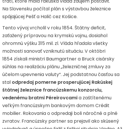
tratí, ktoré mala rakúska vláda záujem postaviť.
Na Slovensku počítal plán s výstavbou železnice
spájajúcej Pešť a Halič cez Košice.
Tento vývoj vrcholil v roku 1854. Štátny deficit,
zaťažený prípravou na krymskú vojnu, dosiahol
ohromnú výšku 315 mil. zl. Vláda hľadala všetky
možnosti sanovať vzniknutú situáciu. V októbri
1854 získali ministri Baumgartner a Bruck cisársky
súhlas na realizáciu plánu „železničnej zmluvy za
účelom upevnenia valuty“. Jej podstatnou časťou sa
stal
odpredaj pomerne prosperujúcej Rakúskej
štátnej železnice francúzskemu konzorciu,
vedenému bratmi Péreirovcami
a zaštítenému
veľkým francúzskym bankovým domom Crédit
mobilier. Rokovania o odpredaji boli náročné a plné
zvratov. Francúzsky partner sa prejavil ako skúsený
vyjednávač a úspešne ťažil z ťažkej situácie Viedne. Až