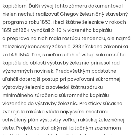
kapitálom. Ďalší vývoj tohto zámeru dokumentoval
nielen nechuť realizovať Ghegov železničný stavebný
program z roku 1853, i keď štátne železnice v rokoch
1851 až 1854 vynášali 2–10 % vloženého kapitálu
a preprava na nich mala rastúcu tendenciu, ale najmä
železničný koncesný zákon č. 283 ríšskeho zákonníka
zo 14.9.1854. Ten, s cieľom uľahčiť vstup súkromného
kapitálu do oblasti výstavby železníc priniesol rad
významných noviniek. Predovšetkým podstatne
uľahčil doterajší postup pri povoľovaní súkromnej
výstavby železníc a zaviedol štátnu záruku
minimálneho zúročenia súkromného kapitálu
vloženého do výstavby železníc. Prakticky súčasne
zverejnila rakúska vláda najvyššími miestami
schválený plán výstavby veľkej rakúskej železničnej
siete. Projekt sa stal akýmsi licitačným zoznamom