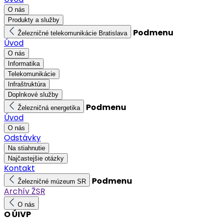
O nás
Produkty a služby
Podmenu
Železničné telekomunikácie Bratislava
Úvod
O nás
Informatika
Telekomunikácie
Infraštruktúra
Doplnkové služby
Podmenu
Železničná energetika
Úvod
O nás
Odstávky
Na stiahnutie
Najčastejšie otázky
Kontakt
Podmenu
Železničné múzeum SR
Archív ŽSR
O nás
O ÚIVP