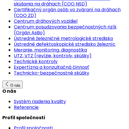
skúšania na dráhach (COO NSD)
Certifikačný orgán osôb vo zváraní na dráhach
(COO ZD)
Centrum dráhových vozidiel
Centrum posudzovania bezpečnostných rizík
(Orgán AsBo)
Ústredné železničné metrologické stredisko
Ústredné defektoskopické stredisko železníc
Meranie, monitoring, diagnostika
UTZ, VTZ (revízie, kontroly, skúšky)
Technické kontroly
Expertízna a konzultačná činnosť
Technicko-bezpečnostné skúšky
O nás
O nás
Systém riadenia kvality
Referencie
Profil spoločnosti
Profil spoločnosti