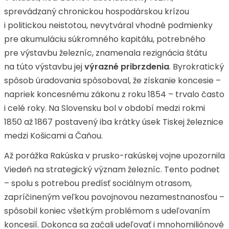
sprevádzaný chronickou hospodárskou krízou
i politickou neistotou, nevytváral vhodné podmienky
pre akumuláciu súkromného kapitálu, potrebného
pre výstavbu železníc, znamenala rezignácia štátu
na túto výstavbu jej
výrazné pribrzdenia
. Byrokratický
spôsob úradovania spôsoboval, že získanie koncesie –
napriek koncesnému zákonu z roku 1854 – trvalo často
i celé roky. Na Slovensku bol v období medzi rokmi
1850 až 1867 postavený iba krátky úsek Tiskej železnice
medzi Košicami a Čaňou.
Až porážka Rakúska v prusko-rakúskej vojne upozornila
Viedeň na strategický význam železníc. Tento podnet
– spolu s potrebou predísť sociálnym otrasom,
zapríčineným veľkou povojnovou nezamestnanosťou –
spôsobil koniec všetkým problémom s udeľovaním
koncesií. Dokonca sa začali udeľovať i mnohomiliónové