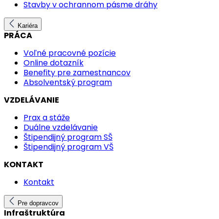
Stavby v ochrannom pásme dráhy
Kariéra
PRÁCA
Voľné pracovné pozície
Online dotazník
Benefity pre zamestnancov
Absolventský program
VZDELÁVANIE
Prax a stáže
Duálne vzdelávanie
Štipendijný program SŠ
Štipendijný program VŠ
KONTAKT
Kontakt
Pre dopravcov
Infraštruktúra