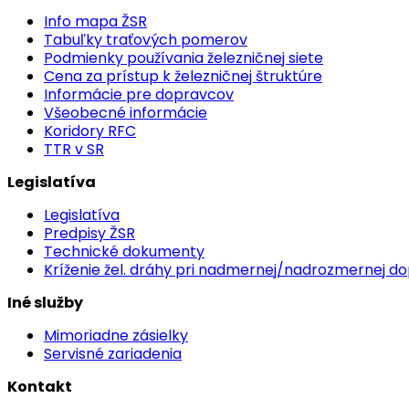
Info mapa ŽSR
Tabuľky traťových pomerov
Podmienky používania železničnej siete
Cena za prístup k železničnej štruktúre
Informácie pre dopravcov
Všeobecné informácie
Koridory RFC
TTR v SR
Legislatíva
Legislatíva
Predpisy ŽSR
Technické dokumenty
Kríženie žel. dráhy pri nadmernej/nadrozmernej d
Iné služby
Mimoriadne zásielky
Servisné zariadenia
Kontakt