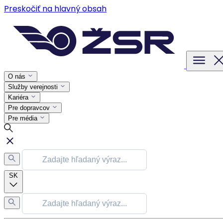
Preskočiť na hlavný obsah
O nás
Služby verejnosti
Kariéra
Pre dopravcov
Pre média
SK