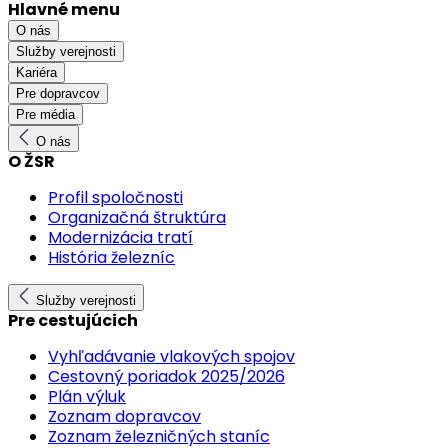
Hlavné menu
O nás
Služby verejnosti
Kariéra
Pre dopravcov
Pre média
O nás
O ŽSR
Profil spoločnosti
Organizačná štruktúra
Modernizácia tratí
História železníc
Služby verejnosti
Pre cestujúcich
Vyhľadávanie vlakových spojov
Cestovný poriadok 2025/2026
Plán výluk
Zoznam dopravcov
Zoznam železničných staníc