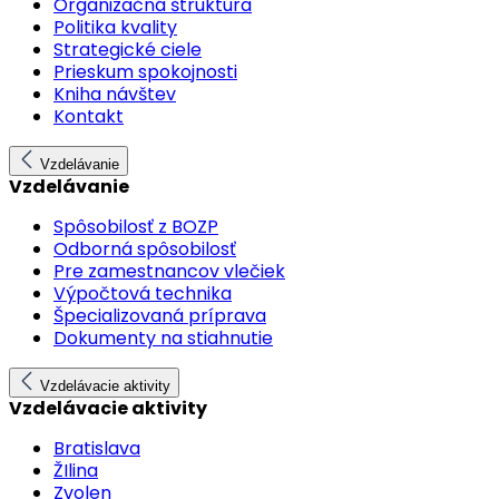
Organizačná štruktúra
Politika kvality
Strategické ciele
Prieskum spokojnosti
Kniha návštev
Kontakt
Vzdelávanie
Vzdelávanie
Spôsobilosť z BOZP
Odborná spôsobilosť
Pre zamestnancov vlečiek
Výpočtová technika
Špecializovaná príprava
Dokumenty na stiahnutie
Vzdelávacie aktivity
Vzdelávacie aktivity
Bratislava
ŽIlina
Zvolen