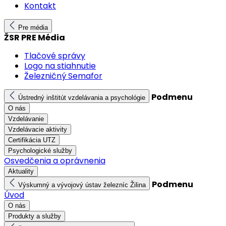
Kontakt
Pre média
ŽSR PRE Média
Tlačové správy
Logo na stiahnutie
Železničný Semafor
Podmenu
Ústredný inštitút vzdelávania a psychológie
O nás
Vzdelávanie
Vzdelávacie aktivity
Certifikácia UTZ
Psychologické služby
Osvedčenia a oprávnenia
Aktuality
Podmenu
Výskumný a vývojový ústav železníc Žilina
Úvod
O nás
Produkty a služby