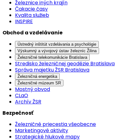
Železnice iných krajín
Čakacie časy
Kvalita služieb
INSPIRE
Obchod a vzdelávanie
Ústredný inštitút vzdelávania a psychológie
Výskumný a vývojový ústav železníc Žilina
Železničné telekomunikácie Bratislava
Stredisko železničnej geodézie Bratislava
Správa majetku ŽSR Bratislava
Železničná energetika
Železničné múzeum SR
Mostný obvod
CLaO
Archív ŽSR
Bezpečnosť
Železničné priecestia všeobecne
Marketingové aktivity
Strategické hlukové mapy