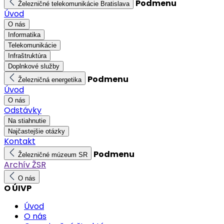
Podmenu
Železničné telekomunikácie Bratislava
Úvod
O nás
Informatika
Telekomunikácie
Infraštruktúra
Doplnkové služby
Podmenu
Železničná energetika
Úvod
O nás
Odstávky
Na stiahnutie
Najčastejšie otázky
Kontakt
Podmenu
Železničné múzeum SR
Archív ŽSR
O nás
O ÚIVP
Úvod
O nás