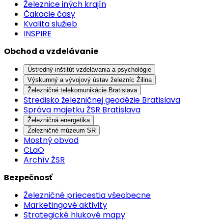
Železnice iných krajín
Čakacie časy
Kvalita služieb
INSPIRE
Obchod a vzdelávanie
Ústredný inštitút vzdelávania a psychológie
Výskumný a vývojový ústav železníc Žilina
Železničné telekomunikácie Bratislava
Stredisko železničnej geodézie Bratislava
Správa majetku ŽSR Bratislava
Železničná energetika
Železničné múzeum SR
Mostný obvod
CLaO
Archív ŽSR
Bezpečnosť
Železničné priecestia všeobecne
Marketingové aktivity
Strategické hlukové mapy