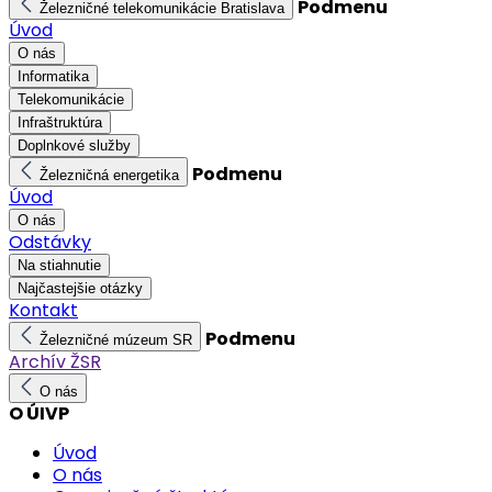
Podmenu
Železničné telekomunikácie Bratislava
Úvod
O nás
Informatika
Telekomunikácie
Infraštruktúra
Doplnkové služby
Podmenu
Železničná energetika
Úvod
O nás
Odstávky
Na stiahnutie
Najčastejšie otázky
Kontakt
Podmenu
Železničné múzeum SR
Archív ŽSR
O nás
O ÚIVP
Úvod
O nás