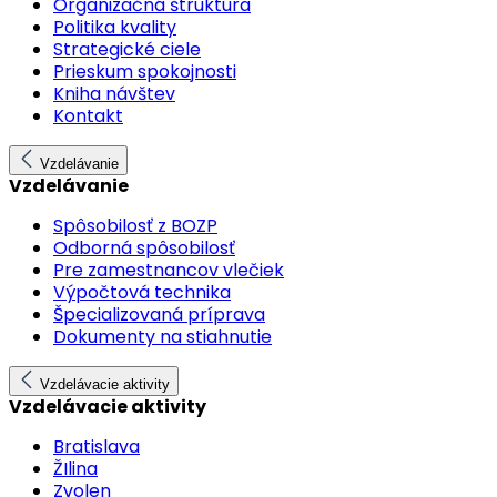
Organizačná štruktúra
Politika kvality
Strategické ciele
Prieskum spokojnosti
Kniha návštev
Kontakt
Vzdelávanie
Vzdelávanie
Spôsobilosť z BOZP
Odborná spôsobilosť
Pre zamestnancov vlečiek
Výpočtová technika
Špecializovaná príprava
Dokumenty na stiahnutie
Vzdelávacie aktivity
Vzdelávacie aktivity
Bratislava
ŽIlina
Zvolen