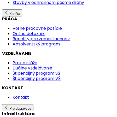
Stavby v ochrannom pásme dráhy
Kariéra
PRÁCA
Voľné pracovné pozície
Online dotazník
Benefity pre zamestnancov
Absolventský program
VZDELÁVANIE
Prax a stáže
Duálne vzdelávanie
Štipendijný program SŠ
Štipendijný program VŠ
KONTAKT
Kontakt
Pre dopravcov
Infraštruktúra