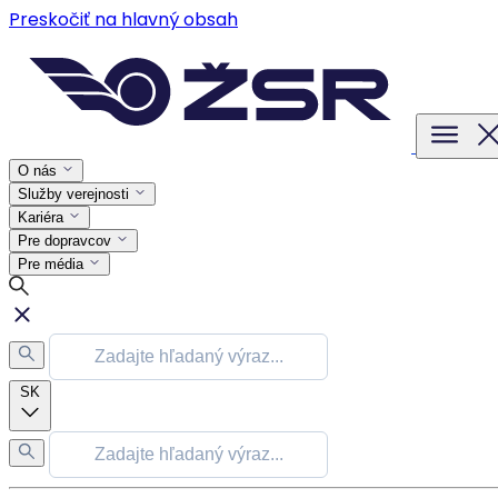
Preskočiť na hlavný obsah
O nás
Služby verejnosti
Kariéra
Pre dopravcov
Pre média
SK