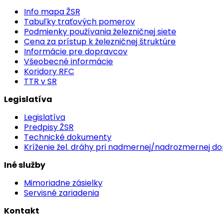
Info mapa ŽSR
Tabuľky traťových pomerov
Podmienky používania železničnej siete
Cena za prístup k železničnej štruktúre
Informácie pre dopravcov
Všeobecné informácie
Koridory RFC
TTR v SR
Legislatíva
Legislatíva
Predpisy ŽSR
Technické dokumenty
Kríženie žel. dráhy pri nadmernej/nadrozmernej d
Iné služby
Mimoriadne zásielky
Servisné zariadenia
Kontakt