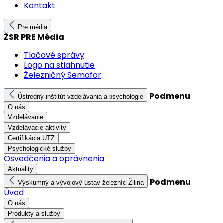
Kontakt
Pre média
ŽSR PRE Média
Tlačové správy
Logo na stiahnutie
Železničný Semafor
Podmenu
Ústredný inštitút vzdelávania a psychológie
O nás
Vzdelávanie
Vzdelávacie aktivity
Certifikácia UTZ
Psychologické služby
Osvedčenia a oprávnenia
Aktuality
Podmenu
Výskumný a vývojový ústav železníc Žilina
Úvod
O nás
Produkty a služby