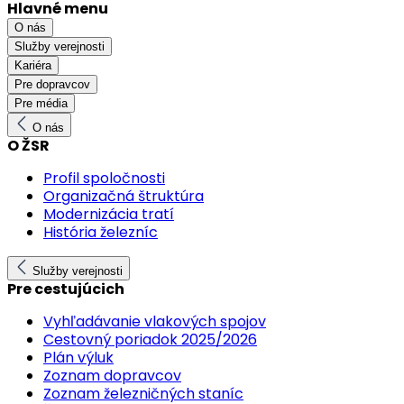
Hlavné menu
O nás
Služby verejnosti
Kariéra
Pre dopravcov
Pre média
O nás
O ŽSR
Profil spoločnosti
Organizačná štruktúra
Modernizácia tratí
História železníc
Služby verejnosti
Pre cestujúcich
Vyhľadávanie vlakových spojov
Cestovný poriadok 2025/2026
Plán výluk
Zoznam dopravcov
Zoznam železničných staníc