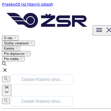
Preskočiť na hlavný obsah
O nás
Služby verejnosti
Kariéra
Pre dopravcov
Pre média
SK