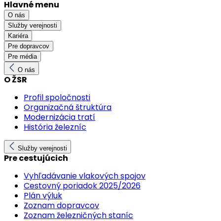
Hlavné menu
O nás
Služby verejnosti
Kariéra
Pre dopravcov
Pre média
O nás
O ŽSR
Profil spoločnosti
Organizačná štruktúra
Modernizácia tratí
História železníc
Služby verejnosti
Pre cestujúcich
Vyhľadávanie vlakových spojov
Cestovný poriadok 2025/2026
Plán výluk
Zoznam dopravcov
Zoznam železničných staníc