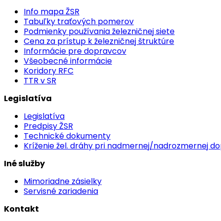
Info mapa ŽSR
Tabuľky traťových pomerov
Podmienky používania železničnej siete
Cena za prístup k železničnej štruktúre
Informácie pre dopravcov
Všeobecné informácie
Koridory RFC
TTR v SR
Legislatíva
Legislatíva
Predpisy ŽSR
Technické dokumenty
Kríženie žel. dráhy pri nadmernej/nadrozmernej d
Iné služby
Mimoriadne zásielky
Servisné zariadenia
Kontakt