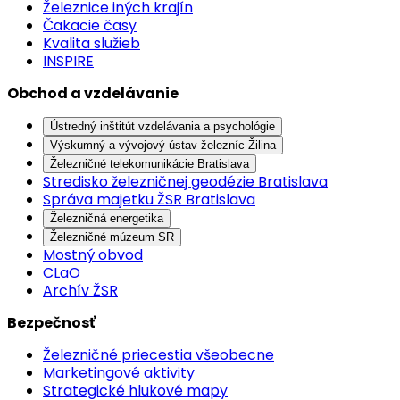
Železnice iných krajín
Čakacie časy
Kvalita služieb
INSPIRE
Obchod a vzdelávanie
Ústredný inštitút vzdelávania a psychológie
Výskumný a vývojový ústav železníc Žilina
Železničné telekomunikácie Bratislava
Stredisko železničnej geodézie Bratislava
Správa majetku ŽSR Bratislava
Železničná energetika
Železničné múzeum SR
Mostný obvod
CLaO
Archív ŽSR
Bezpečnosť
Železničné priecestia všeobecne
Marketingové aktivity
Strategické hlukové mapy