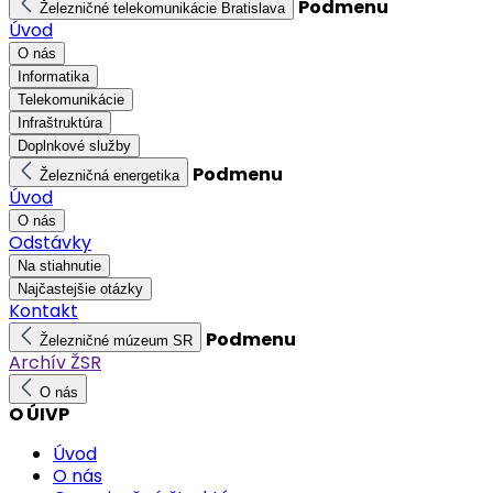
Podmenu
Železničné telekomunikácie Bratislava
Úvod
O nás
Informatika
Telekomunikácie
Infraštruktúra
Doplnkové služby
Podmenu
Železničná energetika
Úvod
O nás
Odstávky
Na stiahnutie
Najčastejšie otázky
Kontakt
Podmenu
Železničné múzeum SR
Archív ŽSR
O nás
O ÚIVP
Úvod
O nás