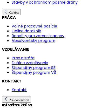
Stavby v ochrannom pásme dráhy
Kariéra
PRÁCA
Voľné pracovné pozície
Online dotazník
Benefity pre zamestnancov
Absolventský program
VZDELÁVANIE
Prax a stáže
Duálne vzdelávanie
Štipendijný program SŠ
Štipendijný program VŠ
KONTAKT
Kontakt
Pre dopravcov
Infraštruktúra