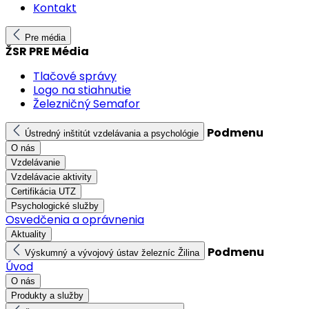
Kontakt
Pre média
ŽSR PRE Média
Tlačové správy
Logo na stiahnutie
Železničný Semafor
Podmenu
Ústredný inštitút vzdelávania a psychológie
O nás
Vzdelávanie
Vzdelávacie aktivity
Certifikácia UTZ
Psychologické služby
Osvedčenia a oprávnenia
Aktuality
Podmenu
Výskumný a vývojový ústav železníc Žilina
Úvod
O nás
Produkty a služby