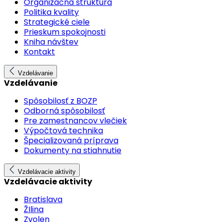
Organizačná štruktúra
Politika kvality
Strategické ciele
Prieskum spokojnosti
Kniha návštev
Kontakt
Vzdelávanie
Vzdelávanie
Spôsobilosť z BOZP
Odborná spôsobilosť
Pre zamestnancov vlečiek
Výpočtová technika
Špecializovaná príprava
Dokumenty na stiahnutie
Vzdelávacie aktivity
Vzdelávacie aktivity
Bratislava
ŽIlina
Zvolen