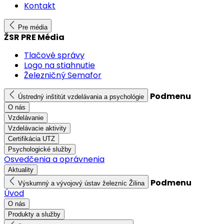
Kontakt
Pre média
ŽSR PRE Média
Tlačové správy
Logo na stiahnutie
Železničný Semafor
Podmenu
Ústredný inštitút vzdelávania a psychológie
O nás
Vzdelávanie
Vzdelávacie aktivity
Certifikácia UTZ
Psychologické služby
Osvedčenia a oprávnenia
Aktuality
Podmenu
Výskumný a vývojový ústav železníc Žilina
Úvod
O nás
Produkty a služby