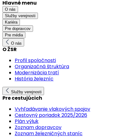
Hlavné menu
O nás
Služby verejnosti
Kariéra
Pre dopravcov
Pre média
O nás
O ŽSR
Profil spoločnosti
Organizačná štruktúra
Modernizácia tratí
História železníc
Služby verejnosti
Pre cestujúcich
Vyhľadávanie vlakových spojov
Cestovný poriadok 2025/2026
Plán výluk
Zoznam dopravcov
Zoznam železničných staníc