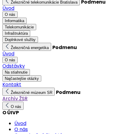
Podmenu
Železničné telekomunikácie Bratislava
Úvod
O nás
Informatika
Telekomunikácie
Infraštruktúra
Doplnkové služby
Podmenu
Železničná energetika
Úvod
O nás
Odstávky
Na stiahnutie
Najčastejšie otázky
Kontakt
Podmenu
Železničné múzeum SR
Archív ŽSR
O nás
O ÚIVP
Úvod
O nás