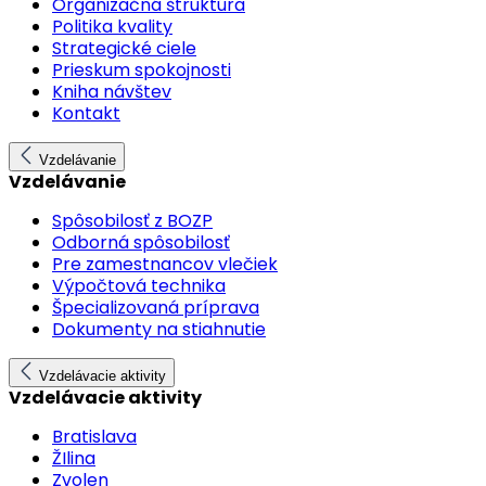
Organizačná štruktúra
Politika kvality
Strategické ciele
Prieskum spokojnosti
Kniha návštev
Kontakt
Vzdelávanie
Vzdelávanie
Spôsobilosť z BOZP
Odborná spôsobilosť
Pre zamestnancov vlečiek
Výpočtová technika
Špecializovaná príprava
Dokumenty na stiahnutie
Vzdelávacie aktivity
Vzdelávacie aktivity
Bratislava
ŽIlina
Zvolen