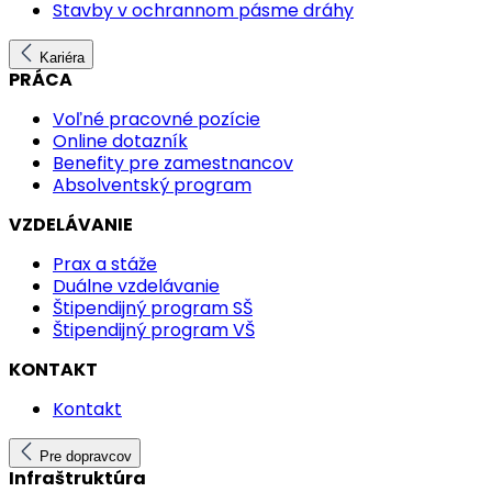
Stavby v ochrannom pásme dráhy
Kariéra
PRÁCA
Voľné pracovné pozície
Online dotazník
Benefity pre zamestnancov
Absolventský program
VZDELÁVANIE
Prax a stáže
Duálne vzdelávanie
Štipendijný program SŠ
Štipendijný program VŠ
KONTAKT
Kontakt
Pre dopravcov
Infraštruktúra