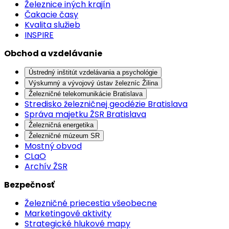
Železnice iných krajín
Čakacie časy
Kvalita služieb
INSPIRE
Obchod a vzdelávanie
Ústredný inštitút vzdelávania a psychológie
Výskumný a vývojový ústav železníc Žilina
Železničné telekomunikácie Bratislava
Stredisko železničnej geodézie Bratislava
Správa majetku ŽSR Bratislava
Železničná energetika
Železničné múzeum SR
Mostný obvod
CLaO
Archív ŽSR
Bezpečnosť
Železničné priecestia všeobecne
Marketingové aktivity
Strategické hlukové mapy