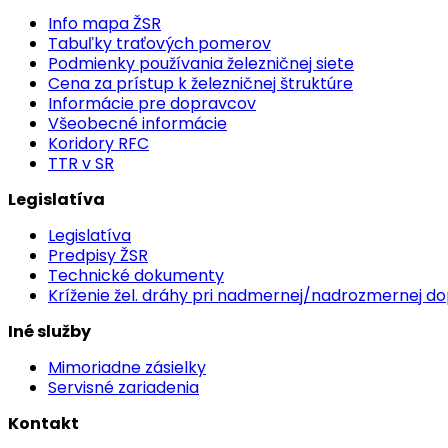
Info mapa ŽSR
Tabuľky traťových pomerov
Podmienky používania železničnej siete
Cena za prístup k železničnej štruktúre
Informácie pre dopravcov
Všeobecné informácie
Koridory RFC
TTR v SR
Legislatíva
Legislatíva
Predpisy ŽSR
Technické dokumenty
Kríženie žel. dráhy pri nadmernej/nadrozmernej d
Iné služby
Mimoriadne zásielky
Servisné zariadenia
Kontakt