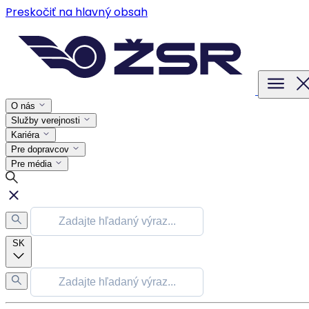
Preskočiť na hlavný obsah
O nás
Služby verejnosti
Kariéra
Pre dopravcov
Pre média
SK